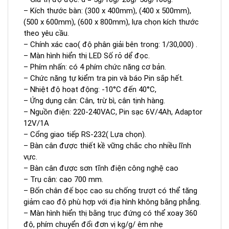
– Kích thước bàn: (300 x 400mm), (400 x 500mm),
(500 x 600mm), (600 x 800mm), lựa chọn kích thước
theo yêu cầu.
– Chính xác cao( độ phân giải bên trong: 1/30,000) .
– Màn hình hiển thị LED Số rỏ dể đọc.
– Phím nhấn: có 4 phím chức năng cơ bản.
– Chức năng tự kiểm tra pin và báo Pin sắp hết.
– Nhiệt độ hoạt động: -10°C đến 40°C,
– Ứng dụng cân: Cân, trừ bì, cân tịnh hàng.
– Nguồn điện: 220-240VAC, Pin sạc 6V/4Ah, Adaptor
12V/1A
– Cổng giao tiếp RS-232( Lựa chọn).
– Bàn cân được thiết kề vững chắc cho nhiều lĩnh
vực.
– Bàn cân được sơn tĩnh điện công nghệ cao
– Trụ cân: cao 700 mm.
– Bốn chân đế bọc cao su chống trượt có thể tăng
giảm cao độ phù hợp với địa hình không bằng phẳng.
– Màn hình hiển thị bằng trục đứng có thể xoay 360
độ, phím chuyển đổi đơn vị kg/g/ êm nhẹ