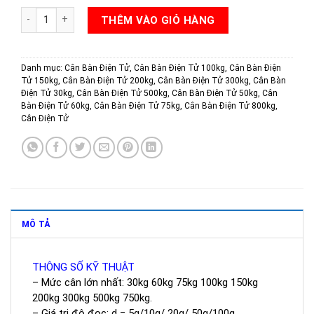
CÂN BÀN ĐIỆN TỬ TD32PE số lượng
THÊM VÀO GIỎ HÀNG
Danh mục:
Cân Bàn Điện Tử
,
Cân Bàn Điện Tử 100kg
,
Cân Bàn Điện
Tử 150kg
,
Cân Bàn Điện Tử 200kg
,
Cân Bàn Điện Tử 300kg
,
Cân Bàn
Điện Tử 30kg
,
Cân Bàn Điện Tử 500kg
,
Cân Bàn Điện Tử 50kg
,
Cân
Bàn Điện Tử 60kg
,
Cân Bàn Điện Tử 75kg
,
Cân Bàn Điện Tử 800kg
,
Cân Điện Tử
MÔ TẢ
THÔNG SỐ KỸ THUẬT
– Mức cân lớn nhất: 30kg 60kg 75kg 100kg 150kg
200kg 300kg 500kg 750kg.
– Giá trị độ đọc: d = 5g/10g/ 20g/ 50g/100g.