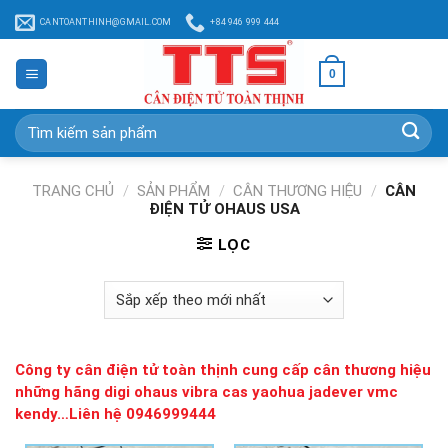
Chuyển
CANTOANTHINH@GMAIL.COM
+84 946 999 444
đến
nội
0
dung
Tìm
kiếm:
TRANG CHỦ
/
SẢN PHẨM
/
CÂN THƯƠNG HIỆU
/
CÂN
ĐIỆN TỬ OHAUS USA
LỌC
Công ty cân điện tử toàn thịnh cung cấp cân thương hiệu
những hãng digi ohaus vibra cas yaohua jadever vmc
kendy…Liên hệ 0946999444