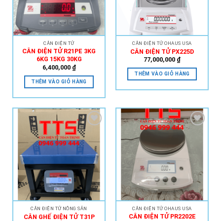
CÂN ĐIỆN TỬ
CÂN ĐIỆN TỬ OHAUS USA
CÂN ĐIỆN TỬ R21PE 3KG
CÂN ĐIỆN TỬ PX225D
6KG 15KG 30KG
77,000,000
₫
6,400,000
₫
THÊM VÀO GIỎ HÀNG
THÊM VÀO GIỎ HÀNG
Add to
Add to
Wishlist
Wishlist
CÂN ĐIỆN TỬ NÔNG SẢN
CÂN ĐIỆN TỬ OHAUS USA
CÂN ĐIỆN TỬ PR2202E
CÂN GHẾ ĐIỆN TỬ T31P