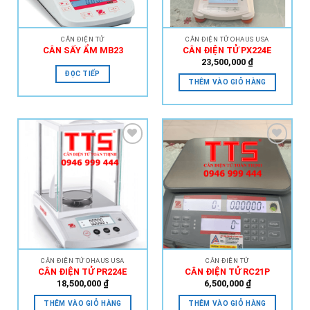
CÂN ĐIỆN TỬ
CÂN ĐIỆN TỬ OHAUS USA
CÂN SẤY ẨM MB23
CÂN ĐIỆN TỬ PX224E
23,500,000
₫
ĐỌC TIẾP
THÊM VÀO GIỎ HÀNG
Add to
Add to
Wishlist
Wishlist
CÂN ĐIỆN TỬ OHAUS USA
CÂN ĐIỆN TỬ
CÂN ĐIỆN TỬ PR224E
CÂN ĐIỆN TỬ RC21P
18,500,000
₫
6,500,000
₫
THÊM VÀO GIỎ HÀNG
THÊM VÀO GIỎ HÀNG