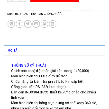
Danh mục:
CÂN THỦY SẢN CHỐNG NƯỚC
MÔ TẢ
THÔNG SỐ KỸ THUẬT
Chính xác cao( độ phân giải bên trong: 1/20,000) .
Màn hình hiển thị LED Số rỏ dể đọc.
Chức năng tự kiểm tra pin và báo Pin sắp hết.
Cổng giao tiếp RS-232( Lựa chọn).
Bàn cân INOX304 được thiết kề vững chắc cho nhiều
lĩnh vực.
Màn hình hiển thị bằng trục đứng có thể xoay 360 độ,
phím chuyển đổi đơn vị kg/g/ êm nhẹ