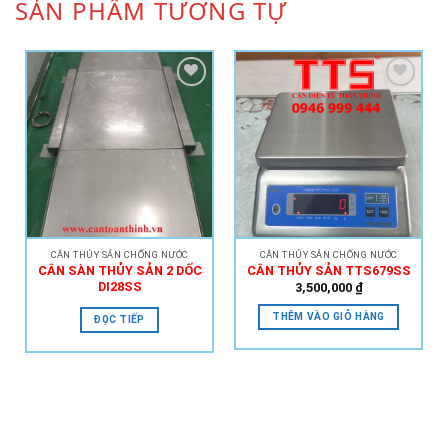
SẢN PHẨM TƯƠNG TỰ
Add to
Add to
Wishlist
Wishlist
CÂN THỦY SẢN CHỐNG NƯỚC
CÂN THỦY SẢN CHỐNG NƯỚC
CÂN SÀN THỦY SẢN 2 DỐC
CÂN THỦY SẢN TTS679SS
DI28SS
3,500,000
₫
THÊM VÀO GIỎ HÀNG
ĐỌC TIẾP