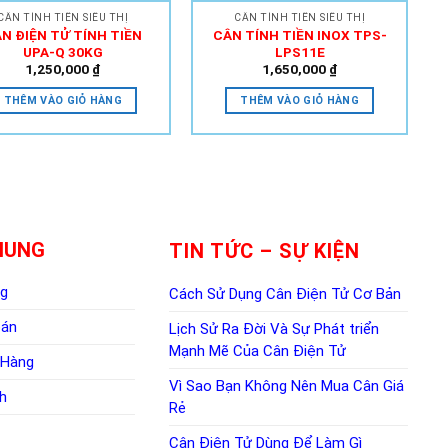
CÂN TÍNH TIỀN SIÊU THỊ
CÂN TÍNH TIỀN SIÊU THỊ
N ĐIỆN TỬ TÍNH TIỀN
CÂN TÍNH TIỀN INOX TPS-
UPA-Q 30KG
LPS11E
1,250,000
₫
1,650,000
₫
THÊM VÀO GIỎ HÀNG
THÊM VÀO GIỎ HÀNG
HUNG
TIN TỨC – SỰ KIỆN
ng
Cách Sử Dụng Cân Điện Tử Cơ Bản
oán
Lịch Sử Ra Đời Và Sự Phát triển
Mạnh Mẽ Của Cân Điện Tử
 Hàng
Vì Sao Bạn Không Nên Mua Cân Giá
h
Rẻ
Cân Điện Tử Dùng Để Làm Gì