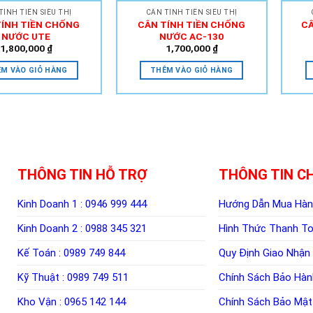
TÍNH TIỀN SIÊU THỊ
CÂN TÍNH TIỀN SIÊU THỊ
TÍNH TIỀN CHỐNG
CÂN TÍNH TIỀN CHỐNG
CÂ
NƯỚC UTE
NƯỚC AC-130
1,800,000
₫
1,700,000
₫
M VÀO GIỎ HÀNG
THÊM VÀO GIỎ HÀNG
THÔNG TIN HỖ TRỢ
THÔNG TIN C
Kinh Doanh 1 :
0946 999 444
Hướng Dẫn Mua Hà
Kinh Doanh 2 :
0988 345 321
Hình Thức Thanh T
Kế Toán :
0989 749 844
Quy Định Giao Nhận
Kỹ Thuật :
0989 749 511
Chính Sách Bảo Hàn
Kho Vận :
0965 142 144
Chính Sách Bảo Mật