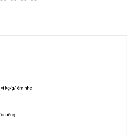
 vị kg/g/ êm nhẹ
u riêng.