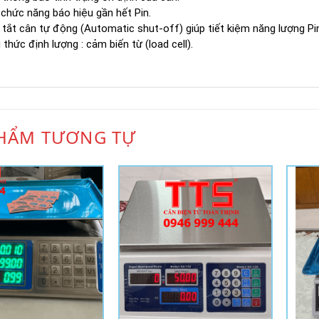
chức năng báo hiệu gần hết Pin.
tắt cân tự động (Automatic shut-off) giúp tiết kiệm năng lượng Pi
thức định lượng : cảm biến từ (load cell).
HẨM TƯƠNG TỰ
Add to
Add to
Wishlist
Wishlist