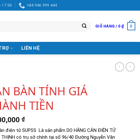
- 17:00
+84 946 999 444
0
GIỎ HÀNG /
0
₫
TRỢ
LIÊN HỆ
N BÀN TÍNH GIÁ
HÀNH TIỀN
00,000
₫
àn điện tử SUPSS Là sản phẩm DO HÃNG CÂN ĐIỆN TỬ
THỊNH có trụ sở chính tại số 96/40 Đường Nguyễn Văn