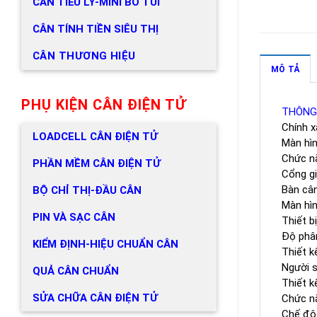
CÂN TIỂU LY-MINI BỎ TÚI
CÂN TÍNH TIỀN SIÊU THỊ
CÂN THƯƠNG HIỆU
MÔ TẢ
PHỤ KIỆN CÂN ĐIỆN TỬ
THÔNG
Chính x
LOADCELL CÂN ĐIỆN TỬ
Màn hìn
Chức nă
PHẦN MỀM CÂN ĐIỆN TỬ
Cổng gi
Bàn cân
BỘ CHỈ THỊ-ĐẦU CÂN
Màn hìn
PIN VÀ SẠC CÂN
Thiết b
Độ phân
KIỂM ĐỊNH-HIỆU CHUẨN CÂN
Thiết k
Người s
QUẢ CÂN CHUẨN
Thiết k
SỬA CHỮA CÂN ĐIỆN TỬ
Chức nă
Chế độ 