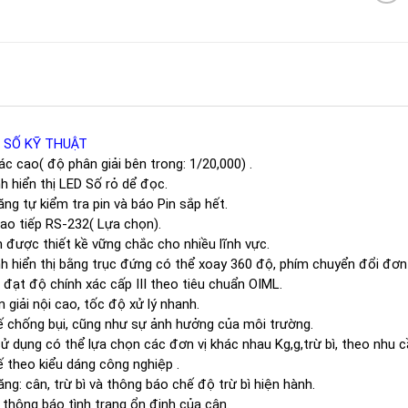
 SỐ KỸ THUẬT
ác cao( độ phân giải bên trong: 1/20,000) .
h hiển thị LED Số rỏ dể đọc.
ng tự kiểm tra pin và báo Pin sắp hết.
ao tiếp RS-232( Lựa chọn).
 được thiết kề vững chắc cho nhiều lĩnh vực.
h hiển thị bằng trục đứng có thể xoay 360 độ, phím chuyển đổi đơn
ị đạt độ chính xác cấp III theo tiêu chuẩn OIML.
 giải nội cao, tốc độ xử lý nhanh.
ế chống bụi, cũng như sự ảnh hưởng của môi trường.
ử dụng có thể lựa chọn các đơn vị khác nhau Kg,g,trừ bì, theo nhu cầ
ế theo kiểu dáng công nghiệp .
ng: cân, trừ bì và thông báo chế độ trừ bì hiện hành.
thông báo tình trạng ổn định của cân.