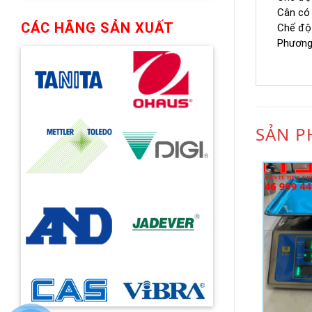
Cân có 
CÁC HÃNG SẢN XUẤT
Chế độ 
Phương 
SẢN P