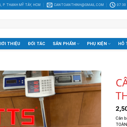
, P. THẠNH MỸ TÂY, HCM
CANTOANTHINH@GMAIL.COM
07:30 
IỚI THIỆU
ĐỐI TÁC
SẢN PHẨM
PHỤ KIỆN
HỖ 
CÂ
T
Add to
Wishlist
2,5
Cân b
TOÀN 