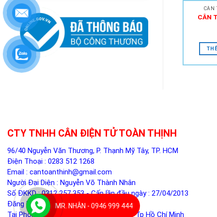
CÂN 
CÂN 
THÊ
CTY TNHH CÂN ĐIỆN TỬ TOÀN THỊNH
96/40 Nguyễn Văn Thương, P. Thạnh Mỹ Tây, TP. HCM
Điện Thoại :
0283 512 1268
Email :
cantoanthinh@gmail.com
Người Đại Diện : Nguyễn Võ Thành Nhân
Số ĐKKD : 0312 257 353 - Cấp lần đầu ngày : 27/04/2013
Đăng ký thay đổi lần 5 ngày 05/12/2024
MR. NHÂN - 0946 999 444
Tại Phòng ĐKKD - Sở Kế Hoạch Đầu Tư Tp Hồ Chí Minh