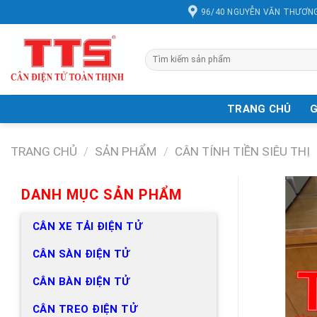
Chuyển
96/40 NGUYỄN VĂN THƯƠNG
đến
nội
dung
Tìm
kiếm:
TRANG CHỦ
G
TRANG CHỦ
/
SẢN PHẨM
/
CÂN TÍNH TIỀN SIÊU THỊ
DANH MỤC SẢN PHẨM
CÂN XE TẢI ĐIỆN TỬ
CÂN SÀN ĐIỆN TỬ
CÂN BÀN ĐIỆN TỬ
CÂN TREO ĐIỆN TỬ