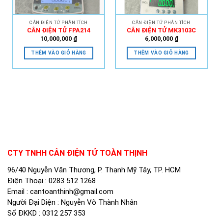
CÂN ĐIỆN TỬ PHÂN TÍCH
CÂN ĐIỆN TỬ PHÂN TÍCH
CÂN ĐIỆN TỬ FPA214
CÂN ĐIỆN TỬ MK3103C
10,000,000
₫
6,000,000
₫
THÊM VÀO GIỎ HÀNG
THÊM VÀO GIỎ HÀNG
CTY TNHH CÂN ĐIỆN TỬ TOÀN THỊNH
96/40 Nguyễn Văn Thương, P. Thạnh Mỹ Tây, TP. HCM
Điện Thoại :
0283 512 1268
Email :
cantoanthinh@gmail.com
Người Đại Diện : Nguyễn Võ Thành Nhân
Số ĐKKD : 0312 257 353