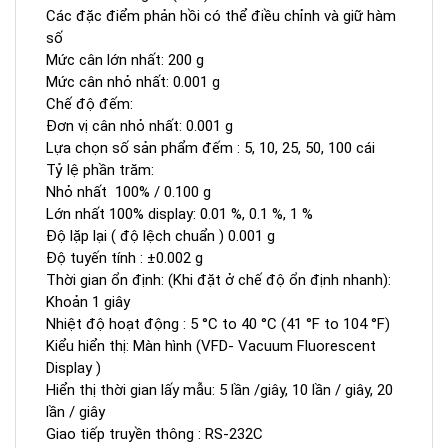
Các đặc điểm phản hồi có thể điều chỉnh và giữ hàm
số
Mức cân lớn nhất: 200 g
Mức cân nhỏ nhất: 0.001 g
Chế độ đếm:
Đơn vị cân nhỏ nhất: 0.001 g
Lựa chọn số sản phẩm đếm : 5, 10, 25, 50, 100 cái
Tỷ lệ phần trăm:
Nhỏ nhất 100% / 0.100 g
Lớn nhất 100% display: 0.01 %, 0.1 %, 1 %
Độ lặp lại ( độ lệch chuẩn ) 0.001 g
Độ tuyến tính : ±0.002 g
Thời gian ổn định: (Khi đặt ở chế độ ổn định nhanh):
Khoản 1 giây
Nhiệt độ hoạt động : 5 °C to 40 °C (41 °F to 104 °F)
Kiểu hiển thị: Màn hình (VFD- Vacuum Fluorescent
Display )
Hiển thị thời gian lấy mẫu: 5 lần /giây, 10 lần / giây, 20
lần / giây
Giao tiếp truyền thông : RS-232C