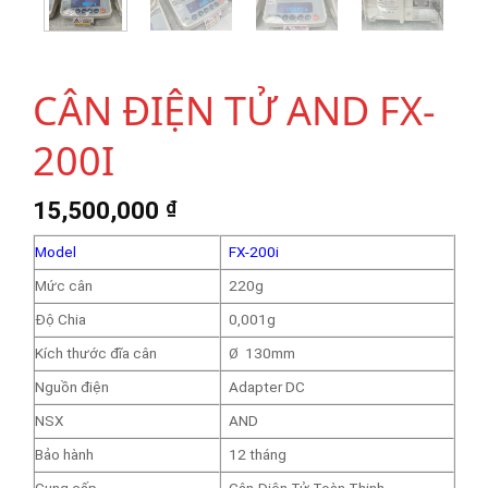
CÂN ĐIỆN TỬ AND FX-
200I
15,500,000
₫
Model
FX-200i
Mức cân
220g
Độ Chia
0,001g
Kích thước đĩa cân
Ø 130mm
Nguồn điện
Adapter DC
NSX
AND
Bảo hành
12 tháng