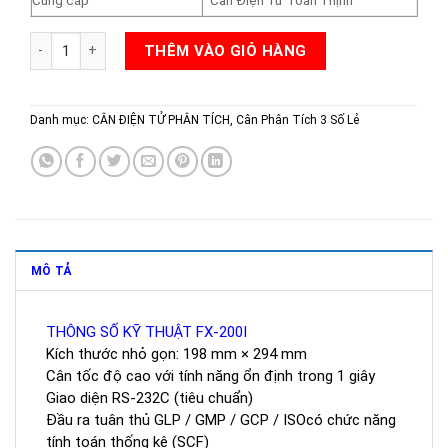
Cung cấp
Cân Điện Tử Toàn Thịnh
CÂN ĐIỆN TỬ AND FX-200I số lượng
THÊM VÀO GIỎ HÀNG
Danh mục:
CÂN ĐIỆN TỬ PHÂN TÍCH
,
Cân Phân Tích 3 Số Lẻ
MÔ TẢ
THÔNG SỐ KỸ THUẬT FX-200I
Kích thước nhỏ gọn: 198 mm × 294 mm
Cân tốc độ cao với tính năng ổn định trong 1 giây
Giao diện RS-232C (tiêu chuẩn)
Đầu ra tuân thủ GLP / GMP / GCP / ISOcó chức năng
tính toán thống kê (SCF)