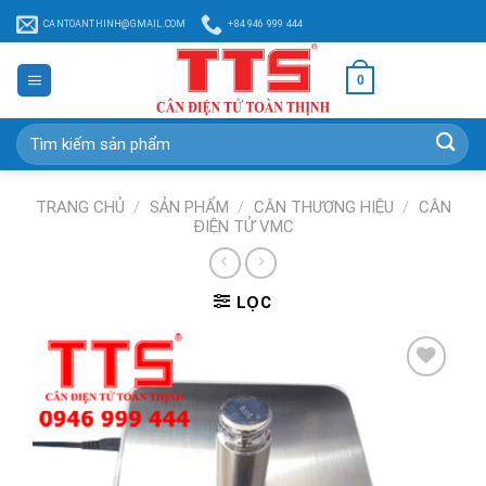
Chuyển
CANTOANTHINH@GMAIL.COM
+84 946 999 444
đến
nội
0
dung
Tìm
kiếm:
TRANG CHỦ
/
SẢN PHẨM
/
CÂN THƯƠNG HIỆU
/
CÂN
ĐIỆN TỬ VMC
LỌC
Add to
Wishlist