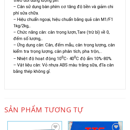
theo dõi dung lượng pin.
– Cân sử dụng bàn phím cơ tăng độ bền và giảm chi
phí sửa chữa.
– Hiệu chuẩn ngoại, hiệu chuẩn bằng quả cân M1/F1
1kg/2kg,..
– Chức năng cân: cân trọng lượn,Tare (trừ bì) về 0,
đếm số lượng,..
– Ứng dụng cân: Cân, đếm mẫu, cân trọng lượng, cân
kiểm tra trọng lượng, cân phân tích, pha trộn,…
0
0
– Nhiệt độ hoạt động 10
C- 40
C độ ẩm 10%-80%.
– Vật liệu cân: Vỏ nhựa ABS màu trắng sữa, đĩa cân
bằng thép không gỉ.
SẢN PHẨM TƯƠNG TỰ