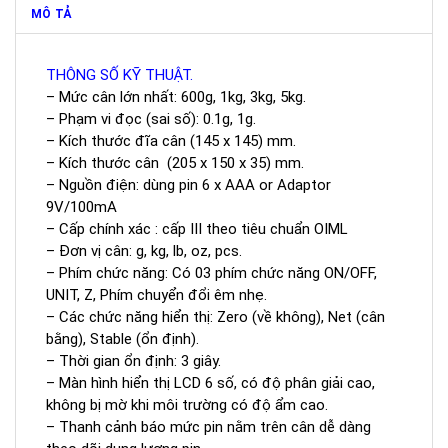
MÔ TẢ
THÔNG SỐ KỸ THUẬT.
– Mức cân lớn nhất: 600g, 1kg, 3kg, 5kg.
– Phạm vi đọc (sai số): 0.1g, 1g.
– Kích thước đĩa cân (145 x 145) mm.
– Kích thước cân (205 x 150 x 35) mm.
– Nguồn điện: dùng pin 6 x AAA or Adaptor
9V/100mA
– Cấp chính xác : cấp III theo tiêu chuẩn OIML
– Đơn vị cân: g, kg, lb, oz, pcs.
– Phím chức năng: Có 03 phím chức năng ON/OFF,
UNIT, Z, Phím chuyển đổi êm nhẹ.
– Các chức năng hiển thị: Zero (về không), Net (cân
bằng), Stable (ổn định).
– Thời gian ổn định: 3 giây.
– Màn hình hiển thị LCD 6 số, có độ phân giải cao,
không bị mờ khi môi trường có độ ẩm cao.
– Thanh cảnh báo mức pin nằm trên cân dễ dàng