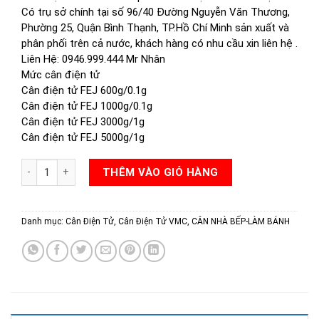
Có trụ sở chính tại số 96/40 Đường Nguyễn Văn Thương,
Phường 25, Quận Bình Thạnh, TP.Hồ Chí Minh sản xuất và
phân phối trên cả nước, khách hàng có nhu cầu xin liên hệ .
Liên Hệ: 0946.999.444 Mr Nhân
Mức cân điện tử
Cân điện tử FEJ 600g/0.1g
Cân điện tử FEJ 1000g/0.1g
Cân điện tử FEJ 3000g/1g
Cân điện tử FEJ 5000g/1g
CÂN ĐIỆN TỬ FEJ 600G 1KG 3KG 5KG số lượng
THÊM VÀO GIỎ HÀNG
Danh mục:
Cân Điện Tử
,
Cân Điện Tử VMC
,
CÂN NHÀ BẾP-LÀM BÁNH