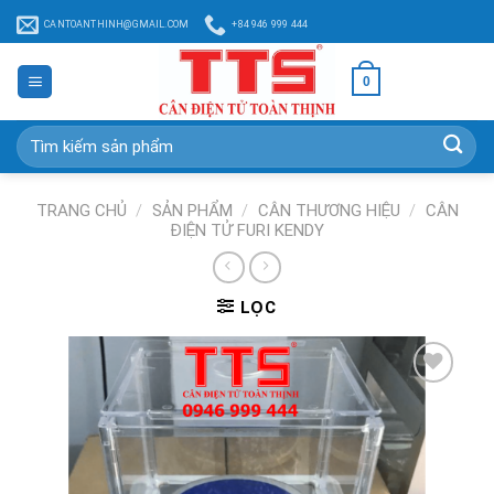
Chuyển
CANTOANTHINH@GMAIL.COM
+84 946 999 444
đến
nội
0
dung
Tìm
kiếm:
TRANG CHỦ
/
SẢN PHẨM
/
CÂN THƯƠNG HIỆU
/
CÂN
ĐIỆN TỬ FURI KENDY
LỌC
Add to
Wishlist