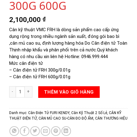
300G 600G
2,100,000
₫
Cân kỹ thuật VMC FRH là dòng sản phẩm cao cấp ứng
dụng rộng trong nhiều ngành sản xuất, đóng gói bao bì
,cân mủ cao su, định lượng hàng hóa Do Cân điện tử Toàn
Thịnh nhập khẩu và phân phối trên cả nước.Quý khách
hàng có nhu cầu xin liên hệ Hotline: 0946.999.444
Mức cân điện tử
– Cân điện tử FRH 300g/0.01g
– Cân điện tử FRH 600g/0.01g
CÂN ĐIỆN TỬ FRH 300G 600G số lượng
THÊM VÀO GIỎ HÀNG
Danh mục:
Cân Điện Tử FURI KENDY
,
Cân Kỹ Thuật 2 Số Lẻ
,
CÂN KỸ
THUẬT ĐIỆN TỬ
,
CÂN MỦ CAO SU-CÂN ĐO ĐỘ ẨM
,
CÂN THƯƠNG HIỆU