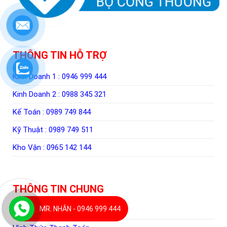
THÔNG TIN HỖ TRỢ
Kinh Doanh 1 :
0946 999 444
Kinh Doanh 2 :
0988 345 321
Kế Toán :
0989 749 844
Kỹ Thuật :
0989 749 511
Kho Vận :
0965 142 144
THÔNG TIN CHUNG
MR. NHÂN - 0946 999 444
Hướng Dẫn Mua Hàng