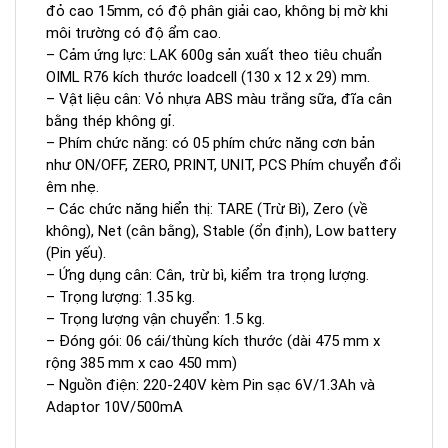
đỏ cao 15mm, có độ phân giải cao, không bị mờ khi
môi trường có độ ẩm cao.
– Cảm ứng lực: LAK 600g sản xuất theo tiêu chuẩn
OIML R76 kích thước loadcell (130 x 12 x 29) mm.
– Vật liệu cân: Vỏ nhựa ABS màu trắng sữa, đĩa cân
bằng thép không gỉ.
– Phím chức năng: có 05 phím chức năng cơn bản
như ON/OFF, ZERO, PRINT, UNIT, PCS Phím chuyển đổi
êm nhẹ.
– Các chức năng hiển thị: TARE (Trừ Bì), Zero (về
không), Net (cân bằng), Stable (ổn định), Low battery
(Pin yếu).
– Ứng dụng cân: Cân, trừ bì, kiểm tra trọng lượng.
– Trọng lượng: 1.35 kg.
– Trọng lượng vận chuyển: 1.5 kg.
– Đóng gói: 06 cái/thùng kích thước (dài 475 mm x
rộng 385 mm x cao 450 mm)
– Nguồn điện: 220-240V kèm Pin sạc 6V/1.3Ah và
Adaptor 10V/500mA