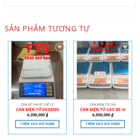
SẢN PHẨM TƯƠNG TỰ
Add to
Add to
Wishlist
Wishlist
CÂN KỸ THUẬT 2 SỐ LẺ
CÂN ĐIỆN TỬ CAS
CÂN ĐIỆN TỬ DS3202S
CÂN ĐIỆN TỬ CAS XE-H
4,200,000
₫
6,500,000
₫
THÊM VÀO GIỎ HÀNG
THÊM VÀO GIỎ HÀNG