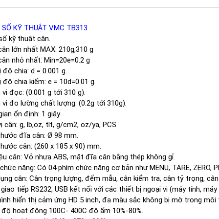
 SỐ KỸ THUẬT VMC TB313
ố kỹ thuật cân.
ân lớn nhất MAX: 210g,310 g
ân nhỏ nhất: Min=20e=0.2 g
ị độ chia: d = 0.001 g.
rị độ chia kiểm: e = 10d=0.01 g.
vi đọc: (0.001 g tới 310 g).
vi đo lường chất lượng: (0.2g tới 310g).
gian ổn định: 1 giây
 cân: g, lb,oz, tlt, g/cm2, oz/ya, PCS.
thước đĩa cân: Ø 98 mm.
thước cân: (260 x 185 x 90) mm.
iệu cân: Vỏ nhựa ABS, mặt đĩa cân bằng thép không gỉ.
chức năng: Có 04 phím chức năng cơ bản như MENU, TARE, ZERO, PR
ụng cân: Cân trọng lượng, đếm mẫu, cân kiểm tra, cân tỷ trọng, cân
giao tiếp RS232, USB kết nối với các thiết bị ngoại vi (máy tính, má
ình hiển thị cảm ứng HD 5 inch, đa màu sắc không bị mờ trong môi
t độ hoạt động 100C- 400C độ ẩm 10%-80%.