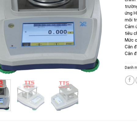
trườn
ứng H
môi t
Cảm ứ
tiêu c
Mức c
Cân đ
Cân đ
Danh 