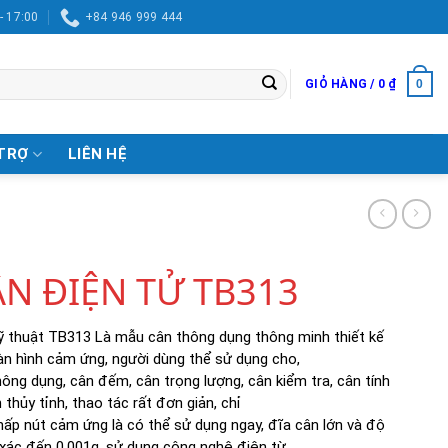
- 17:00
+84 946 999 444
0
GIỎ HÀNG /
0
₫
TRỢ
LIÊN HỆ
N ĐIỆN TỬ TB313
ỹ thuật TB313 Là mẫu cân thông dụng thông minh thiết kế
àn hình cảm ứng, người dùng thể sử dụng cho,
ông dụng, cân đếm, cân trọng lượng, cân kiểm tra, cân tính
 thủy tỉnh, thao tác rất đơn giản, chỉ
hấp nút cảm ứng là có thể sử dụng ngay, đĩa cân lớn và độ
 xác đến 0.001g, sử dụng công nghệ điện từ