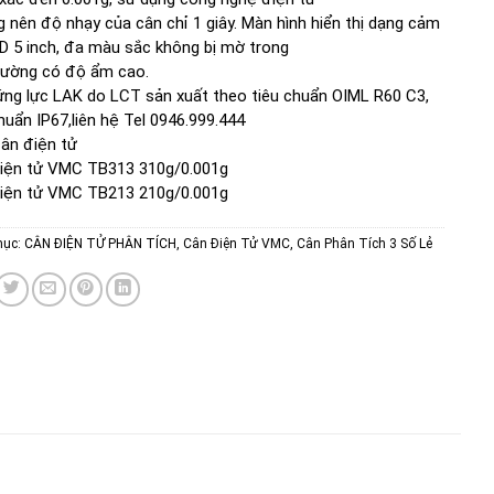
g nên độ nhạy của cân chỉ 1 giây. Màn hình hiển thị dạng cảm
D 5 inch, đa màu sắc không bị mờ trong
rường có độ ẩm cao.
ng lực LAK do LCT sản xuất theo tiêu chuẩn OIML R60 C3,
huẩn IP67,liên hệ Tel 0946.999.444
ân điện tử
iện tử VMC TB313 310g/0.001g
iện tử VMC TB213 210g/0.001g
mục:
CÂN ĐIỆN TỬ PHÂN TÍCH
,
Cân Điện Tử VMC
,
Cân Phân Tích 3 Số Lẻ