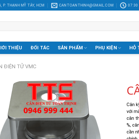
, P. THẠNH MỸ TÂY, HCM
CANTOANTHINH@GMAIL.COM
07:30 
IỚI THIỆU
ĐỐI TÁC
SẢN PHẨM
PHỤ KIỆN
HỖ 
N ĐIỆN TỬ VMC
CÂ
Cân k
Add to
với m
Wishlist
cân th
%, cân
cần n
chính