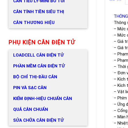
CÂN TIỂU LY-MINI BỎ TÚI
CÂN TÍNH TIỀN SIÊU THỊ
THÔNG
CÂN THƯƠNG HIỆU
Thông s
– Mức c
– Mức c
PHỤ KIỆN CÂN ĐIỆN TỬ
– Giá tr
– Giá t
– Phạm 
LOADCELL CÂN ĐIỆN TỬ
– Phạm 
PHẦN MỀM CÂN ĐIỆN TỬ
– Thời 
– Đơn vị
BỘ CHỈ THỊ-ĐẦU CÂN
– Kích 
– Kích 
PIN VÀ SẠC CÂN
– Vật l
– Phím 
KIỂM ĐỊNH-HIỆU CHUẨN CÂN
– Ứng d
QUẢ CÂN CHUẨN
– Cổng 
– Màn h
SỬA CHỮA CÂN ĐIỆN TỬ
– Nhiệ