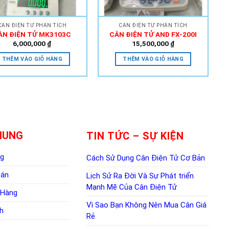
CÂN ĐIỆN TỬ PHÂN TÍCH
CÂN ĐIỆN TỬ PHÂN TÍCH
ÂN ĐIỆN TỬ MK3103C
CÂN ĐIỆN TỬ AND FX-200I
6,000,000
₫
15,500,000
₫
THÊM VÀO GIỎ HÀNG
THÊM VÀO GIỎ HÀNG
HUNG
TIN TỨC – SỰ KIỆN
ng
Cách Sử Dụng Cân Điện Tử Cơ Bản
oán
Lịch Sử Ra Đời Và Sự Phát triển
Mạnh Mẽ Của Cân Điện Tử
 Hàng
Vì Sao Bạn Không Nên Mua Cân Giá
h
Rẻ