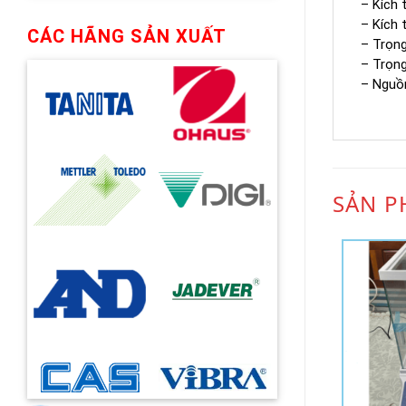
– Kích 
– Kích 
CÁC HÃNG SẢN XUẤT
– Trọng
– Trọng
– Nguồ
SẢN P