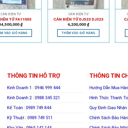
CÂN ĐIỆN TỬ
CÂN ĐIỆN TỬ
ĐIỆN TỬ FA11003
CÂN ĐIỆN TỬ DJ523 DJ323
C
14,500,000
₫
6,200,000
₫
M VÀO GIỎ HÀNG
THÊM VÀO GIỎ HÀNG
THÔNG TIN HỖ TRỢ
THÔNG TIN C
Kinh Doanh 1 :
0946 999 444
Hướng Dẫn Mua Hà
Kinh Doanh 2 :
0988 345 321
Hình Thức Thanh T
Kế Toán :
0989 749 844
Quy Định Giao Nhận
Kỹ Thuật :
0989 749 511
Chính Sách Bảo Hàn
Kho Vận :
0965 142 144
Chính Sách Bảo Mật