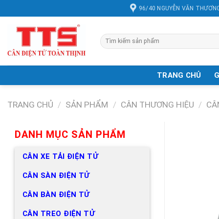
Chuyển
96/40 NGUYỄN VĂN THƯƠNG
đến
nội
dung
Tìm
kiếm:
TRANG CHỦ
G
TRANG CHỦ
/
SẢN PHẨM
/
CÂN THƯƠNG HIỆU
/
CÂ
DANH MỤC SẢN PHẨM
CÂN XE TẢI ĐIỆN TỬ
CÂN SÀN ĐIỆN TỬ
CÂN BÀN ĐIỆN TỬ
CÂN TREO ĐIỆN TỬ