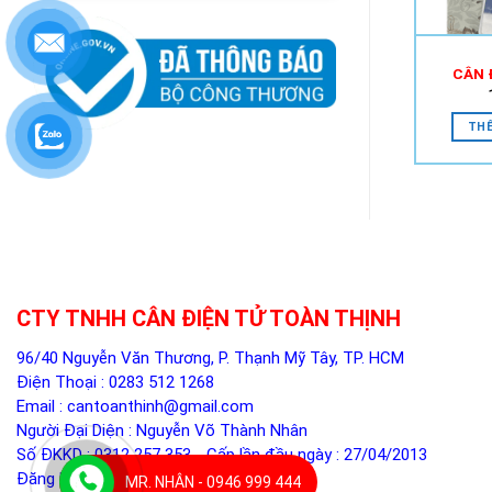
CÂN 
THÊ
CTY TNHH CÂN ĐIỆN TỬ TOÀN THỊNH
96/40 Nguyễn Văn Thương, P. Thạnh Mỹ Tây, TP. HCM
Điện Thoại :
0283 512 1268
Email :
cantoanthinh@gmail.com
Người Đại Diện : Nguyễn Võ Thành Nhân
Số ĐKKD : 0312 257 353 - Cấp lần đầu ngày : 27/04/2013
Đăng ký thay đổi lần 5 ngày 05/12/2024
MR. NHÂN - 0946 999 444