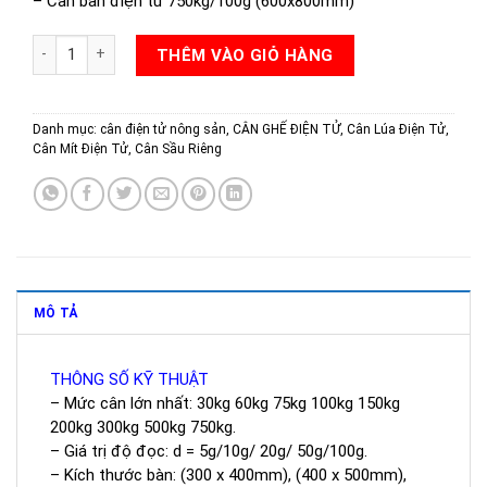
– Cân bàn điện tử 750kg/100g (600x800mm)
CÂN GHẾ ĐIỆN TỬ TTS8201 số lượng
THÊM VÀO GIỎ HÀNG
Danh mục:
cân điện tử nông sản
,
CÂN GHẾ ĐIỆN TỬ
,
Cân Lúa Điện Tử
,
Cân Mít Điện Tử
,
Cân Sầu Riêng
MÔ TẢ
THÔNG SỐ KỸ THUẬT
– Mức cân lớn nhất: 30kg 60kg 75kg 100kg 150kg
200kg 300kg 500kg 750kg.
– Giá trị độ đọc: d = 5g/10g/ 20g/ 50g/100g.
– Kích thước bàn: (300 x 400mm), (400 x 500mm),