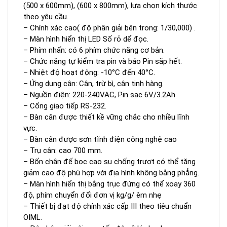
(500 x 600mm), (600 x 800mm), lựa chọn kích thước
theo yêu cầu.
– Chính xác cao( độ phân giải bên trong: 1/30,000) .
– Màn hình hiển thị LED Số rỏ dể đọc.
– Phím nhấn: có 6 phím chức năng cơ bản.
– Chức năng tự kiểm tra pin và báo Pin sắp hết.
– Nhiệt độ hoạt động: -10°C đến 40°C.
– Ứng dụng cân: Cân, trừ bì, cân tịnh hàng.
– Nguồn điện: 220-240VAC, Pin sạc 6V/3.2Ah
– Cổng giao tiếp RS-232.
– Bàn cân được thiết kề vững chắc cho nhiều lĩnh
vực.
– Bàn cân được sơn tĩnh điện công nghệ cao
– Trụ cân: cao 700 mm.
– Bốn chân đế bọc cao su chống trượt có thể tăng
giảm cao độ phù hợp với địa hình không bằng phẳng.
– Màn hình hiển thị bằng trục đứng có thể xoay 360
độ, phím chuyển đổi đơn vị kg/g/ êm nhẹ
– Thiết bị đạt độ chính xác cấp III theo tiêu chuẩn
OIML.