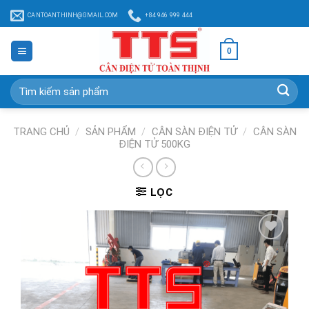
Chuyển
CANTOANTHINH@GMAIL.COM
+84 946 999 444
đến
nội
0
dung
Tìm
kiếm:
TRANG CHỦ
/
SẢN PHẨM
/
CÂN SÀN ĐIỆN TỬ
/
CÂN SÀN
ĐIỆN TỬ 500KG
LỌC
Add to
Wishlist