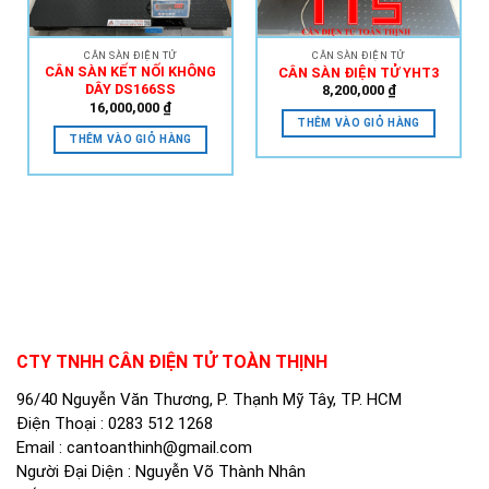
CÂN SÀN ĐIỆN TỬ
CÂN SÀN ĐIỆN TỬ
CÂN SÀN KẾT NỐI KHÔNG
CÂN SÀN ĐIỆN TỬ YHT3
DÂY DS166SS
8,200,000
₫
16,000,000
₫
THÊM VÀO GIỎ HÀNG
THÊM VÀO GIỎ HÀNG
CTY TNHH CÂN ĐIỆN TỬ TOÀN THỊNH
96/40 Nguyễn Văn Thương, P. Thạnh Mỹ Tây, TP. HCM
Điện Thoại :
0283 512 1268
Email :
cantoanthinh@gmail.com
Người Đại Diện : Nguyễn Võ Thành Nhân