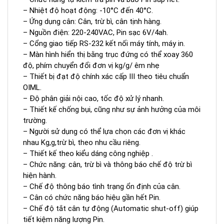
– Nhiệt độ hoạt động: -10°C đến 40°C.
– Ứng dụng cân: Cân, trừ bì, cân tịnh hàng.
– Nguồn điện: 220-240VAC, Pin sạc 6V/4ah.
– Cổng giao tiếp RS-232 kết nối máy tính, máy in.
– Màn hình hiển thị bằng trục đứng có thể xoay 360
độ, phím chuyển đổi đơn vị kg/g/ êm nhẹ
– Thiết bị đạt độ chính xác cấp III theo tiêu chuẩn
OIML.
– Độ phân giải nội cao, tốc độ xử lý nhanh.
– Thiết kế chống bụi, cũng như sự ảnh hưởng của môi
trường.
– Người sử dụng có thể lựa chọn các đơn vị khác
nhau Kg,g,trừ bì, theo nhu cầu riêng.
– Thiết kế theo kiểu dáng công nghiệp .
– Chức năng: cân, trừ bì và thông báo chế độ trừ bì
hiện hành.
– Chế độ thông báo tình trạng ổn định của cân.
– Cân có chức năng báo hiệu gần hết Pin.
– Chế độ tắt cân tự động (Automatic shut-off) giúp
tiết kiệm năng lượng Pin.