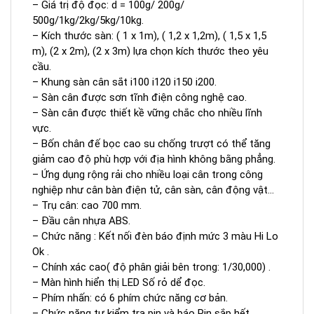
– Giá trị độ đọc: d = 100g/ 200g/
500g/1kg/2kg/5kg/10kg.
– Kích thước sàn: ( 1 x 1m), ( 1,2 x 1,2m), ( 1,5 x 1,5
m), (2 x 2m), (2 x 3m) lựa chọn kích thước theo yêu
cầu.
– Khung sàn cân sắt i100 i120 i150 i200.
– Sàn cân được sơn tĩnh điện công nghệ cao.
– Sàn cân được thiết kề vững chắc cho nhiều lĩnh
vực.
– Bốn chân đế bọc cao su chống trượt có thể tăng
giảm cao độ phù hợp với địa hình không bằng phẳng.
– Ứng dụng rộng rải cho nhiều loại cân trong công
nghiệp như cân bàn điện tử, cân sàn, cân động vật…
– Trụ cân: cao 700 mm.
– Đầu cân nhựa ABS.
– Chức năng : Kết nối đèn báo định mức 3 màu Hi Lo
Ok .
– Chính xác cao( độ phân giải bên trong: 1/30,000) .
– Màn hình hiển thị LED Số rỏ dể đọc.
– Phím nhấn: có 6 phím chức năng cơ bản.
– Chức năng tự kiểm tra pin và báo Pin sắp hết.