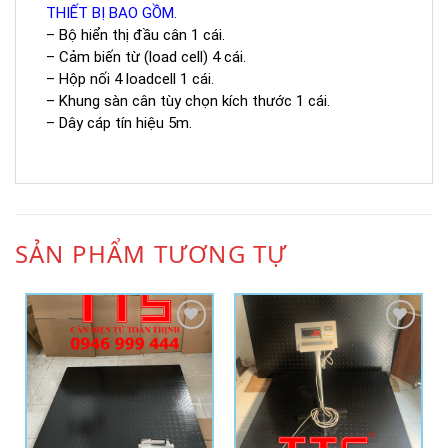
THIẾT BỊ BAO GỒM.
– Bộ hiển thị đầu cân 1 cái.
– Cảm biến từ (load cell) 4 cái.
– Hộp nối 4 loadcell 1 cái.
– Khung sàn cân tùy chọn kích thước 1 cái.
– Dây cáp tín hiệu 5m.
SẢN PHẨM TƯƠNG TỰ
Add to
Add to
Wishlist
Wishlist