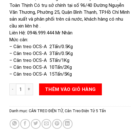
Toàn Thịnh Có trụ sở chính tại số 96/40 Đường Nguyễn
Văn Thương, Phường 25, Quận Bình Thạnh, TP.Hồ Chí Minh
sản xuất và phân phối trên cả nước, khách hàng có nhu
cầu xin liên hệ .
Liên Hệ: 0946.999.444 Mr Nhân
Mức cân:
–
Cân treo OCS-A 2Tấn/0.5Kg
–
Cân treo OCS-A 3Tấn/0.5Kg
–
Cân treo OCS-A 5Tấn/1Kg
–
Cân treo OCS-A 10Tấn/2Kg
–
Cân treo OCS-A 15Tấn/5Kg
CÂN TREO OCS-A 5 TẤN số lượng
THÊM VÀO GIỎ HÀNG
Danh mục:
CÂN TREO ĐIỆN TỬ
,
Cân Treo Điện Tử 5 Tấn