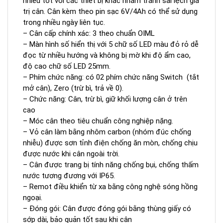
nhiễu tốt với các thiết bị khác nhằm tránh sai lệch giá
trị cân. Cân kèm theo pin sạc 6V/4Ah có thể sử dụng
trong nhiều ngày liên tục.
– Cân cấp chính xác: 3 theo chuẩn OIML
– Màn hình số hiển thị với 5 chữ số LED màu đỏ rỏ dễ
đọc từ nhiều hướng và không bị mờ khi độ ẩm cao,
độ cao chữ số LED 25mm.
– Phím chức năng: có 02 phím chức năng Switch (tắt
mở cân), Zero (trừ bì, trả về 0).
– Chức năng: Cân, trừ bì, giữ khối lượng cân ở trên
cao
– Móc cân theo tiêu chuẩn công nghiệp nặng.
– Vỏ cân làm bằng nhôm carbon (nhóm đúc chống
nhiễu) được sơn tỉnh điện chống ăn mòn, chống chịu
được nước khi cân ngoài trời.
– Cân được trang bị tính năng chống bụi, chống thấm
nước tương đương với IP65.
– Remot điều khiển từ xa bằng công nghệ sóng hồng
ngoại.
– Đóng gói: Cân được đóng gói bằng thùng giấy có
sớp dài, bảo quản tốt sau khi cân