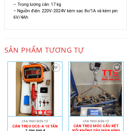
– Trọng lượng cân: 17 kg
– Nguồn điện: 220V-2024V kèm sạc 8v/1A và kèm pin
6V/4Ah
SẢN PHẨM TƯƠNG TỰ
Add to
Add to
Wishlist
Wishlist
CÂN TREO ĐIỆN TỬ
CÂN TREO ĐIỆN TỬ
CÂN TREO MÓC CẨU KẾT
CÂN TREO OCS-A 10 TẤN
NỐI KHÔNG DÂY MÀN HÌNH
7,200,000
₫