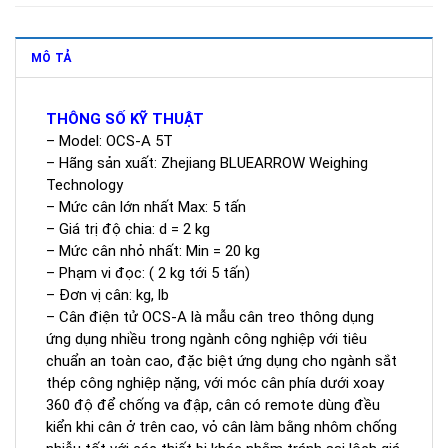
MÔ TẢ
THÔNG SỐ KỸ THUẬT
– Model: OCS-A 5T
– Hãng sản xuất: Zhejiang BLUEARROW Weighing
Technology
– Mức cân lớn nhất Max: 5 tấn
– Giá trị độ chia: d = 2 kg
– Mức cân nhỏ nhất: Min = 20 kg
– Phạm vi đọc: ( 2 kg tới 5 tấn)
– Đơn vị cân: kg, lb
– Cân điện tử OCS-A là mẫu cân treo thông dụng
ứng dụng nhiều trong ngành công nghiệp với tiêu
chuẩn an toàn cao, đặc biệt ứng dụng cho ngành sắt
thép công nghiệp nặng, với móc cân phía dưới xoay
360 độ để chống va đập, cân có remote dùng đều
kiển khi cân ở trên cao, vỏ cân làm bằng nhôm chống