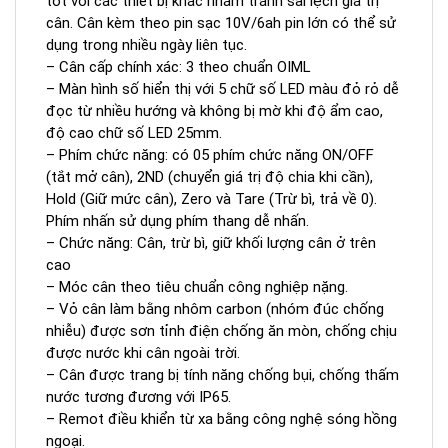
tốt với các thiết bị khác nhằm tránh sai lệch giá trị
cân. Cân kèm theo pin sạc 10V/6ah pin lớn có thể sử
dụng trong nhiều ngày liên tục.
– Cân cấp chính xác: 3 theo chuẩn OIML
– Màn hình số hiển thị với 5 chữ số LED màu đỏ rỏ dễ
đọc từ nhiều hướng và không bị mờ khi độ ẩm cao,
độ cao chữ số LED 25mm.
– Phím chức năng: có 05 phím chức năng ON/OFF
(tắt mở cân), 2ND (chuyển giá trị độ chia khi cần),
Hold (Giữ mức cân), Zero và Tare (Trừ bì, trả về 0).
Phím nhấn sử dụng phím thang dễ nhấn.
– Chức năng: Cân, trừ bì, giữ khối lượng cân ở trên
cao
– Móc cân theo tiêu chuẩn công nghiệp nặng.
– Vỏ cân làm bằng nhôm carbon (nhóm đúc chống
nhiễu) được sơn tỉnh điện chống ăn mòn, chống chịu
được nước khi cân ngoài trời.
– Cân được trang bị tính năng chống bụi, chống thấm
nước tương đương với IP65.
– Remot điều khiển từ xa bằng công nghệ sóng hồng
ngoại.