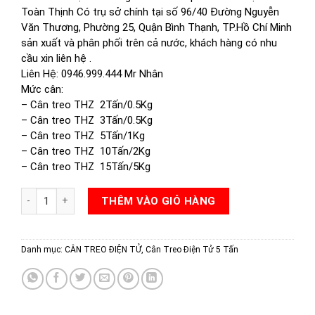
Toàn Thịnh Có trụ sở chính tại số 96/40 Đường Nguyễn
Văn Thương, Phường 25, Quận Bình Thạnh, TP.Hồ Chí Minh
sản xuất và phân phối trên cả nước, khách hàng có nhu
cầu xin liên hệ .
Liên Hệ: 0946.999.444 Mr Nhân
Mức cân:
–
Cân treo THZ 2Tấn/0.5Kg
–
Cân treo THZ 3Tấn/0.5Kg
–
Cân treo THZ 5Tấn/1Kg
–
Cân treo THZ 10Tấn/2Kg
–
Cân treo THZ 15Tấn/5Kg
CÂN TREO MÓC CẨU THZ 5TẤN số lượng
THÊM VÀO GIỎ HÀNG
Danh mục:
CÂN TREO ĐIỆN TỬ
,
Cân Treo Điện Tử 5 Tấn