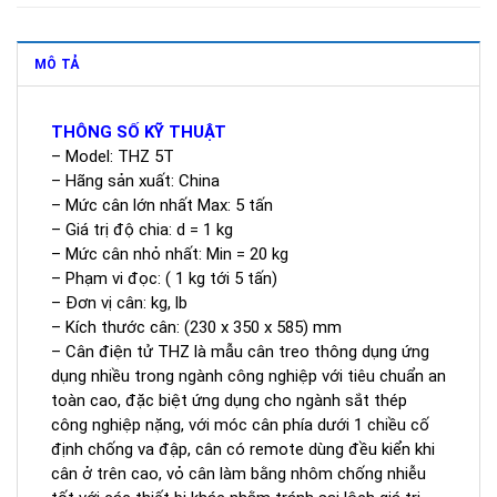
MÔ TẢ
THÔNG SỐ KỸ THUẬT
– Model: THZ 5T
– Hãng sản xuất: China
– Mức cân lớn nhất Max: 5 tấn
– Giá trị độ chia: d = 1 kg
– Mức cân nhỏ nhất: Min = 20 kg
– Phạm vi đọc: ( 1 kg tới 5 tấn)
– Đơn vị cân: kg, lb
– Kích thước cân: (230 x 350 x 585) mm
– Cân điện tử THZ là mẫu cân treo thông dụng ứng
dụng nhiều trong ngành công nghiệp với tiêu chuẩn an
toàn cao, đặc biệt ứng dụng cho ngành sắt thép
công nghiệp nặng, với móc cân phía dưới 1 chiều cố
định chống va đập, cân có remote dùng đều kiển khi
cân ở trên cao, vỏ cân làm bằng nhôm chống nhiễu