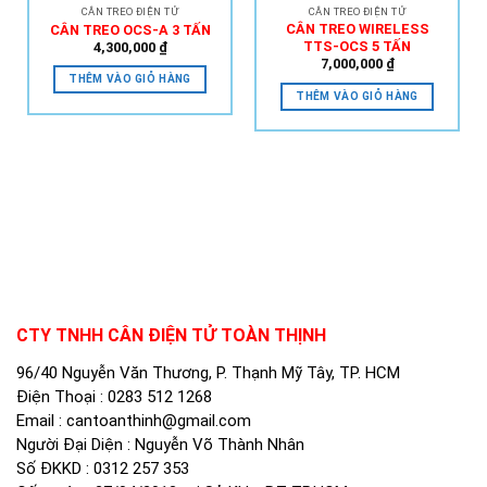
CÂN TREO ĐIỆN TỬ
CÂN TREO ĐIỆN TỬ
CÂN TREO WIRELESS
CÂN TREO OCS-A 3 TẤN
TTS-OCS 5 TẤN
4,300,000
₫
7,000,000
₫
THÊM VÀO GIỎ HÀNG
THÊM VÀO GIỎ HÀNG
CTY TNHH CÂN ĐIỆN TỬ TOÀN THỊNH
96/40 Nguyễn Văn Thương, P. Thạnh Mỹ Tây, TP. HCM
Điện Thoại :
0283 512 1268
Email :
cantoanthinh@gmail.com
Người Đại Diện : Nguyễn Võ Thành Nhân
Số ĐKKD : 0312 257 353