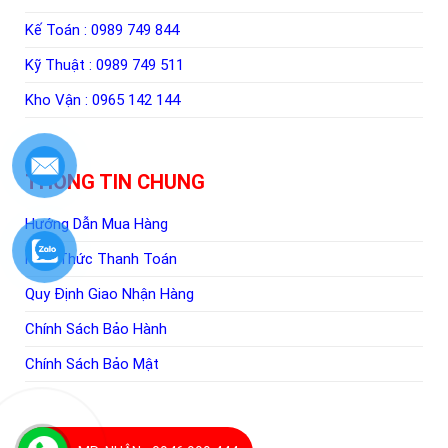
Kế Toán :
0989 749 844
Kỹ Thuật :
0989 749 511
Kho Vận :
0965 142 144
THÔNG TIN CHUNG
Hướng Dẫn Mua Hàng
Hình Thức Thanh Toán
Quy Định Giao Nhận Hàng
Chính Sách Bảo Hành
Chính Sách Bảo Mật
TIN TỨC – SỰ KIỆN