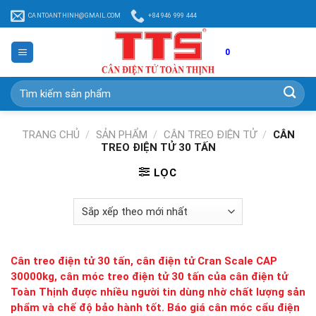
Chuyển
CANTOANTHINH@GMAIL.COM
+84 946 999 444
đến
nội
dung
0
Tìm
kiếm:
TRANG CHỦ
/
SẢN PHẨM
/
CÂN TREO ĐIỆN TỬ
/
CÂN
TREO ĐIỆN TỬ 30 TẤN
LỌC
Cân treo điện tử 30 tấn, cân điện tử Cran Scale CAP
30000kg, cân móc treo điện tử 30 tấn của cân điện tử
Toàn Thịnh được nhiều người tin dùng nhờ chất lượng sản
phẩm và chế độ bảo hành tốt. Báo giá cân móc cẩu điện