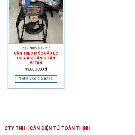
Add to
Wishlist
CÂN TREO ĐIỆN TỬ
CÂN TREO MÓC CẨU LC
OCS-K 20TẤN 30TẤN
50TẤN
33,000,000
₫
THÊM VÀO GIỎ HÀNG
CTY TNHH CÂN ĐIỆN TỬ TOÀN THỊNH