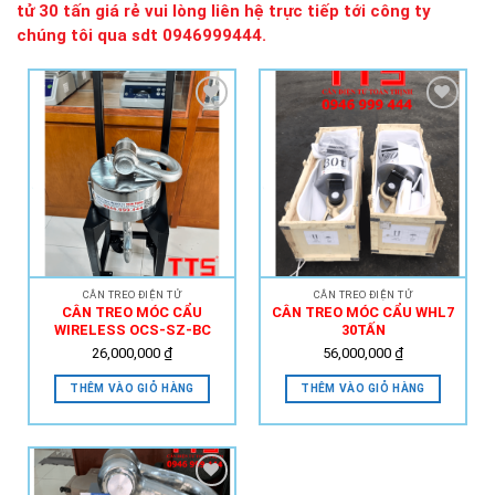
tử 30 tấn giá rẻ vui lòng liên hệ trực tiếp tới công ty
chúng tôi qua sdt 0946999444.
Add to
Add to
Wishlist
Wishlist
CÂN TREO ĐIỆN TỬ
CÂN TREO ĐIỆN TỬ
CÂN TREO MÓC CẨU
CÂN TREO MÓC CẨU WHL7
WIRELESS OCS-SZ-BC
30TẤN
26,000,000
₫
56,000,000
₫
THÊM VÀO GIỎ HÀNG
THÊM VÀO GIỎ HÀNG