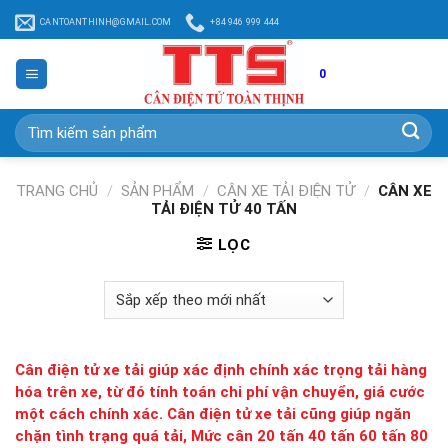
Chuyển
CANTOANTHINH@GMAIL.COM
+84 946 999 444
đến
nội
dung
0
Tìm
kiếm:
TRANG CHỦ
/
SẢN PHẨM
/
CÂN XE TẢI ĐIỆN TỬ
/
CÂN XE
TẢI ĐIỆN TỬ 40 TẤN
LỌC
Cân điện tử xe tải
giúp xác định chính xác trọng tải hàng
hóa trên xe, từ đó tính toán chi phí vận chuyển, giá cước
một cách chính xác. Cân điện tử xe tải cũng giúp ngăn
chặn tình trạng quá tải, Mức cân 20 tấn 40 tấn 60 tấn 80