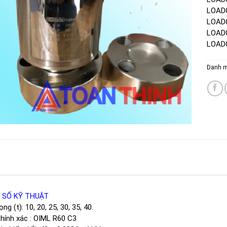
LOADC
LOADC
LOADC
LOADC
Danh 
 SỐ KỸ THUẬT
ọng (t): 10, 20, 25, 30, 35, 40.
hính xác : OIML R60 C3