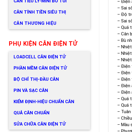
CÂN TIỂU LY-MINI BỎ TÚI
– Điện 
– Sai số
CÂN TÍNH TIỀN SIÊU THỊ
– Độ tr
– Sai s
CÂN THƯƠNG HIỆU
– Quá tả
– Cân b
– Bù nh
PHỤ KIỆN CÂN ĐIỆN TỬ
– Nhiệt
– Nhiệt
LOADCELL CÂN ĐIỆN TỬ
– Nhiệt
– Điện 
PHẦN MỀM CÂN ĐIỆN TỬ
– Điện 
– Điện 
BỘ CHỈ THỊ-ĐẦU CÂN
– Điện 
PIN VÀ SẠC CÂN
– Điện 
– Quá t
KIỂM ĐỊNH-HIỆU CHUẨN CÂN
– Quá t
– Tuân 
QUẢ CÂN CHUẨN
– Chiều
SỬA CHỮA CÂN ĐIỆN TỬ
– Màu s
– Phươn