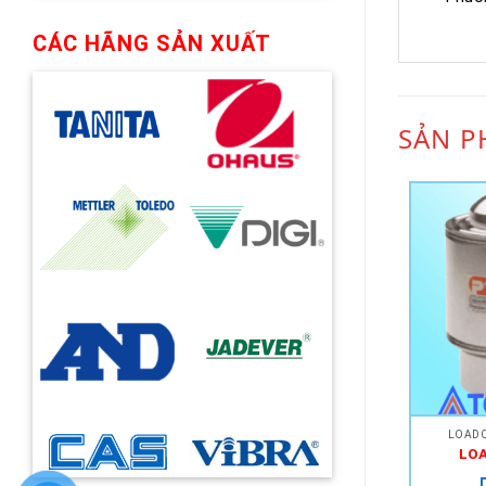
CÁC HÃNG SẢN XUẤT
SẢN P
LOADC
LO