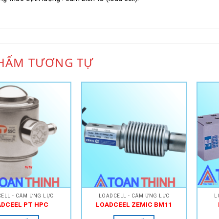
HẨM TƯƠNG TỰ
Add to
Add to
Wishlist
Wishlist
ELL - CẢM ỨNG LỰC
LOADCELL - CẢM ỨNG LỰC
L
ADCEEL PT HPC
LOADCEEL ZEMIC BM11