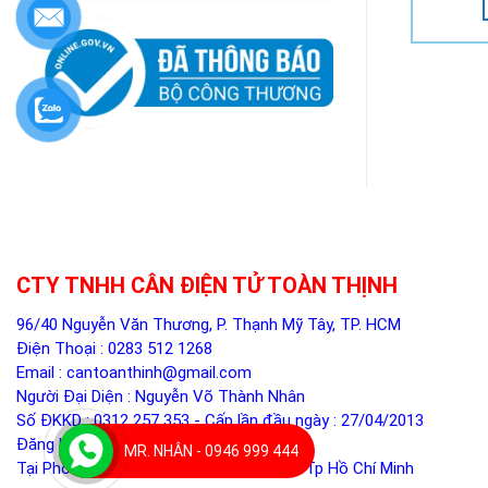
CTY TNHH CÂN ĐIỆN TỬ TOÀN THỊNH
96/40 Nguyễn Văn Thương, P. Thạnh Mỹ Tây, TP. HCM
Điện Thoại :
0283 512 1268
Email :
cantoanthinh@gmail.com
Người Đại Diện : Nguyễn Võ Thành Nhân
Số ĐKKD : 0312 257 353 - Cấp lần đầu ngày : 27/04/2013
Đăng ký thay đổi lần 5 ngày 05/12/2024
MR. NHÂN - 0946 999 444
Tại Phòng ĐKKD - Sở Kế Hoạch Đầu Tư Tp Hồ Chí Minh