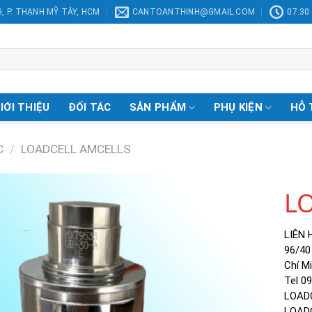
, P. THẠNH MỸ TÂY, HCM
CANTOANTHINH@GMAIL.COM
07:30 
IỚI THIỆU
ĐỐI TÁC
SẢN PHẨM
PHỤ KIỆN
HỖ 
C
/
LOADCELL AMCELLS
L
LIÊN 
Add to
96/40
Wishlist
Chí M
Tel 0
LOADC
LOADC