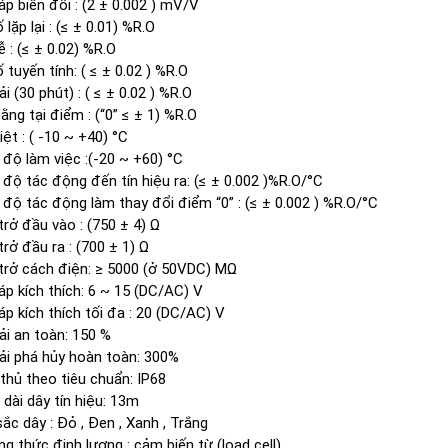
áp biến đổi : (2 ± 0.002 ) mV/V
 lặp lại : (≤ ± 0.01) %R.O
ễ : (≤ ± 0.02) %R.O
ố tuyến tính: ( ≤ ± 0.02 ) %R.O
i (30 phút) : ( ≤ ± 0.02 ) %R.O
ằng tại điểm : (“0” ≤ ± 1) %R.O
iệt : ( -10 ~ +40) °C
 độ làm việc :(-20 ~ +60) °C
 độ tác động đến tín hiệu ra: (≤ ± 0.002 )%R.O/°C
 độ tác động làm thay đổi điểm “0” : (≤ ± 0.002 ) %R.O/°C
trở đầu vào : (750 ± 4) Ω
trở đầu ra : (700 ± 1) Ω
trở cách điện: ≥ 5000 (ở 50VDC) MΩ
áp kích thích: 6 ~ 15 (DC/AC) V
áp kích thích tối đa : 20 (DC/AC) V
ải an toàn: 150 %
ải phá hủy hoàn toàn: 300%
thủ theo tiêu chuẩn: IP68
 dài dây tín hiệu: 13m
ắc dây : Đỏ , Đen , Xanh , Trắng
g thức định lượng : cảm biến từ (load cell).