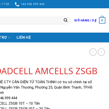
- 17:00
+84 946 999 444
0
GIỎ HÀNG /
0
₫
TRỢ
LIÊN HỆ
OADCELL AMCELLS ZSGB
HỆ CTY CÂN ĐIỆN TỬ TOÀN THỊNH có trụ sở chính tại số
 Nguyễn Văn Thương, Phường 25, Quận Bình Thạnh, TP.Hồ
inh
946.999.444
ELL ZSGB 10T – 10 Tấn
ELL ZSGB ZSGB 20T – 20 Tấn