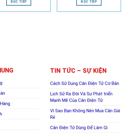
ĐỌC TIẾP
ĐỌC TIẾP
HUNG
TIN TỨC – SỰ KIỆN
ng
Cách Sử Dụng Cân Điện Tử Cơ Bản
oán
Lịch Sử Ra Đời Và Sự Phát triển
Mạnh Mẽ Của Cân Điện Tử
 Hàng
Vì Sao Bạn Không Nên Mua Cân Giá
h
Rẻ
Cân Điện Tử Dùng Để Làm Gì