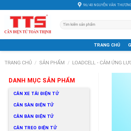
Chuyển
96/40 NGUYỄN VĂN THƯƠNG
đến
nội
dung
Tìm
kiếm:
TRANG CHỦ
G
TRANG CHỦ
/
SẢN PHẨM
/
LOADCELL - CẢM ỨNG LỰ
DANH MỤC SẢN PHẨM
CÂN XE TẢI ĐIỆN TỬ
CÂN SÀN ĐIỆN TỬ
CÂN BÀN ĐIỆN TỬ
CÂN TREO ĐIỆN TỬ