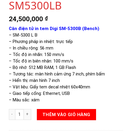
SM5300LB
24,500,000
₫
Cân điện tử in tem Digi SM-5300B (Bench)
– SM-5300 L B
– Phương pháp in nhiệt: trực tiếp
– In chiều rộng: 56 mm
– Tốc độ in nhãn: 150 mm/s
– Tốc độ in biên nhận: 100 mm/s
– Bộ nhớ: 512 MB RAM, 1 GB Flash
– Tương tác: màn hình cảm ứng 7 inch, phím bấm
– Hiển thị: màn hình 7 inch
– Vật liệu: Giấy tem decal nhiệt 60x40mm
– Giao tiếp cổng: Ethernet, USB
– Màu sắc: xám
CÂN ĐIỆN TỬ DIGI SM5300LB số lượng
THÊM VÀO GIỎ HÀNG