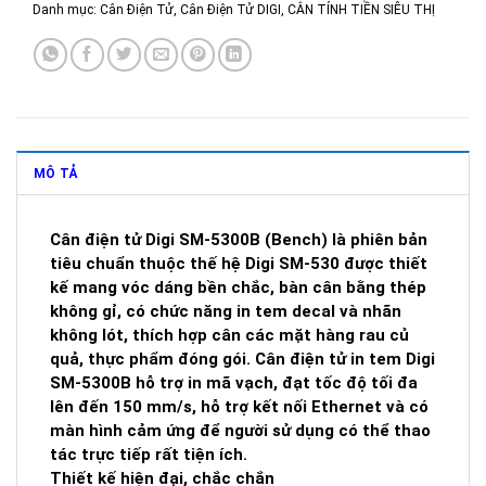
Danh mục:
Cân Điện Tử
,
Cân Điện Tử DIGI
,
CÂN TÍNH TIỀN SIÊU THỊ
MÔ TẢ
Cân điện tử Digi SM-5300B (Bench) là phiên bản
tiêu chuẩn thuộc thế hệ Digi SM-530 được thiết
kế mang vóc dáng bền chắc, bàn cân bằng thép
không gỉ, có chức năng in tem decal và nhãn
không lót, thích hợp cân các mặt hàng rau củ
quả, thực phẩm đóng gói. Cân điện tử in tem Digi
SM-5300B hỗ trợ in mã vạch, đạt tốc độ tối đa
lên đến 150 mm/s, hỗ trợ kết nối Ethernet và có
màn hình cảm ứng để người sử dụng có thể thao
tác trực tiếp rất tiện ích.
Thiết kế hiện đại, chắc chắn