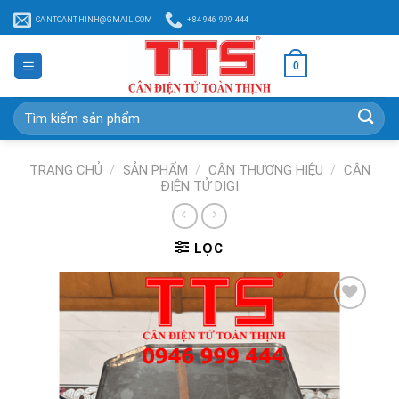
Chuyển
CANTOANTHINH@GMAIL.COM
+84 946 999 444
đến
nội
0
dung
Tìm
kiếm:
TRANG CHỦ
/
SẢN PHẨM
/
CÂN THƯƠNG HIỆU
/
CÂN
ĐIỆN TỬ DIGI
LỌC
Add to
Wishlist