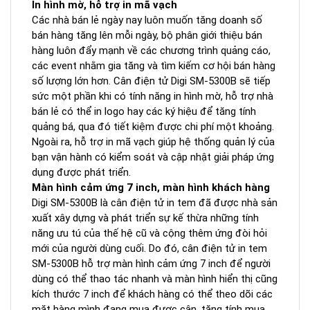
In hình mờ, hỗ trợ in mã vạch
Các nhà bán lẻ ngày nay luôn muốn tăng doanh số
bán hàng tăng lên mỗi ngày, bộ phân giới thiệu bán
hàng luôn đẩy mạnh về các chương trình quảng cáo,
các event nhằm gia tăng và tìm kiếm cơ hội bán hàng
số lượng lớn hơn. Cân điện tử Digi SM-5300B sẽ tiếp
sức một phần khi có tính năng in hình mờ, hỗ trợ nhà
bán lẻ có thể in logo hay các ký hiệu để tăng tính
quảng bá, qua đó tiết kiệm được chi phí một khoảng.
Ngoài ra, hỗ trợ in mã vạch giúp hệ thống quản lý của
bạn vận hành có kiểm soát và cập nhật giải pháp ứng
dụng được phát triển.
Màn hình cảm ứng 7 inch, màn hình khách hàng
Digi SM-5300B là cân điện tử in tem đã được nhà sản
xuất xây dựng và phát triển sự kế thừa những tính
năng ưu tú của thế hệ cũ và cộng thêm ứng đòi hỏi
mới của người dùng cuối. Do đó, cân điện tử in tem
SM-5300B hỗ trợ màn hình cảm ứng 7 inch để người
dùng có thể thao tác nhanh và màn hình hiển thị cũng
kích thước 7 inch để khách hàng có thể theo dõi các
mặt hàng mình đang mua được cân, tăng tính mua