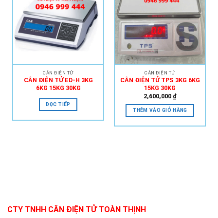
Add to
Add to
Wishlist
Wishlist
CÂN ĐIỆN TỬ
CÂN ĐIỆN TỬ
CÂN ĐIỆN TỬ ED-H 3KG
CÂN ĐIỆN TỬ TPS 3KG 6KG
6KG 15KG 30KG
15KG 30KG
2,600,000
₫
ĐỌC TIẾP
THÊM VÀO GIỎ HÀNG
CTY TNHH CÂN ĐIỆN TỬ TOÀN THỊNH