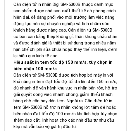
Cân điện tử in nhãn Digi SM-5300B thuộc danh mục
sản phẩm được nhà sản xuất thiết kế có phong cách
hiện đại, dễ dàng phối vào môi trường làm việc năng
động tạo nên sự chuyên nghiệp và tính chăm sóc
khách hàng được nâng cao. Cân điện tử SM-5300B
có bàn cân bằng thép không gỉ, thân khung chắc chắn
và được đánh giá là thiết bị sử dụng trong nhiều năm
hạn chế chi phí sửa chữa hoặc thay thế linh kiện, đem
lại hiệu quả kinh tế cao.
Hiệu suất in tem tốc độ 150 mm/s, tùy chọn in
biên nhận 100 mm/s
Cân điện tử SM-5300B được tích hợp bộ máy in với
khả năng in tem đạt tốc độ tối đa lên đến 150 mm/s,
đủ nhanh để vận hành khu vực in nhãn bận rộn, hỗ trợ
giải quyết công việc nhanh chóng, giảm thiểu khách
hàng chờ cân hay dán tem. Ngoài ra, Cân điện tử in
tem SM-5300B hỗ trợ in nhãn không lót tấm đế hoặc
biên nhận đạt tốc độ 100 mm/s khi tích hợp tùy chọn
thêm dao cắt, linh hoạt cho các nhà đầu tư nhu cầu
kép mà vẫn bảo vệ giá trị đầu tư.