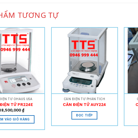
HẨM TƯƠNG TỰ
Add to
Add to
Wishlist
Wishlist
ĐIỆN TỬ OHAUS USA
CÂN ĐIỆN TỬ PHÂN TÍCH
ĐIỆN TỬ PR224E
CÂN ĐIỆN TỬ AUY224
18,500,000
₫
ĐỌC TIẾP
M VÀO GIỎ HÀNG