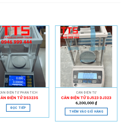
Add to
Add to
Wishlist
Wishlist
CÂN ĐIỆN TỬ PHÂN TÍCH
CÂN ĐIỆN TỬ
CÂN ĐIỆN TỬ DS323S
CÂN ĐIỆN TỬ DJ523 DJ323
6,200,000
₫
ĐỌC TIẾP
THÊM VÀO GIỎ HÀNG