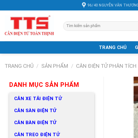
Chuyển
96/40 NGUYỄN VĂN THƯƠNG
đến
nội
dung
Tìm
kiếm:
TRANG CHỦ
G
TRANG CHỦ
/
SẢN PHẨM
/
CÂN ĐIỆN TỬ PHÂN TÍCH
DANH MỤC SẢN PHẨM
CÂN XE TẢI ĐIỆN TỬ
CÂN SÀN ĐIỆN TỬ
CÂN BÀN ĐIỆN TỬ
CÂN TREO ĐIỆN TỬ