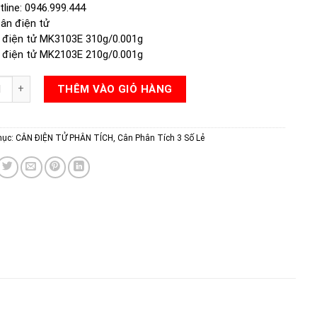
line: 0946.999.444
ân điện tử
 điện tử MK3103E 310g/0.001g
 điện tử MK2103E 210g/0.001g
IỆN TỬ MK3103E số lượng
THÊM VÀO GIỎ HÀNG
mục:
CÂN ĐIỆN TỬ PHÂN TÍCH
,
Cân Phân Tích 3 Số Lẻ