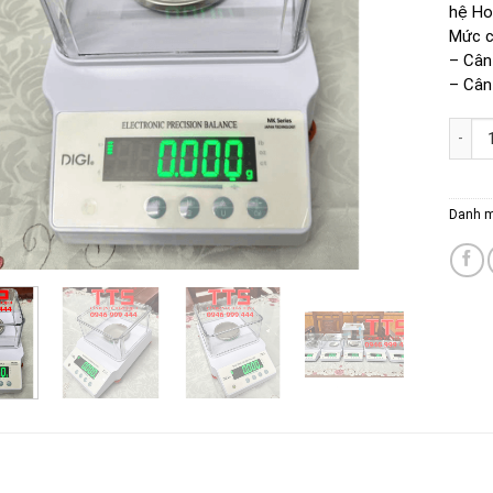
hệ Hot
Mức c
– Cân
– Cân
CÂN Đ
Danh 