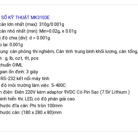
 SỐ KỸ THUẬT MK3103E
ân lớn nhất (max): 310g/0.001g
ân nhỏ nhất (min): Min=0.02g, e 0.01g
ị độ chia (div): d = 0.001g.
 lại: 0.001g
ụng: cân phòng thí nghiệm, Cân tính trung bình khối lượng, cân tổn
 : g, lb, ozt, tlt, pcs
 chuẩn OIML
gian ổn định: 3 giây
RS-232 kết nối máy tính
 độ môi trường làm việc: 5-400C
 điện: Điện 220V kèm adaptor 9VDC Có Pin Sạc (7.5V Lithium )
ình hiển thị: LED, có độ phân giải cao
thước đĩa cân: Phi tròn 100mm
thước cân: (180 x 280 x 80)mm