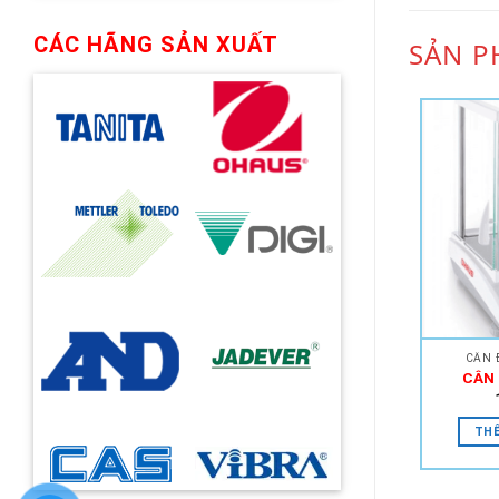
CÁC HÃNG SẢN XUẤT
SẢN P
CÂN 
CÂN 
THÊ