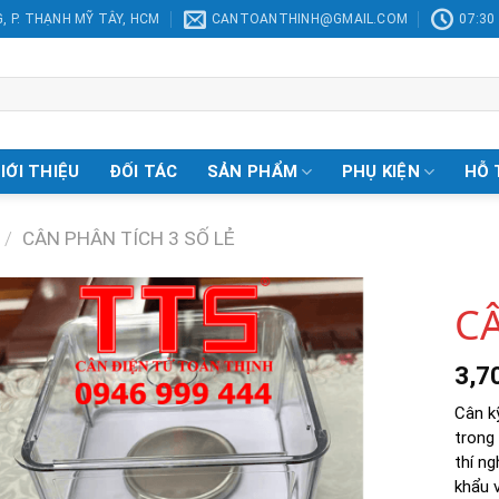
, P. THẠNH MỸ TÂY, HCM
CANTOANTHINH@GMAIL.COM
07:30 
IỚI THIỆU
ĐỐI TÁC
SẢN PHẨM
PHỤ KIỆN
HỖ 
/
CÂN PHÂN TÍCH 3 SỐ LẺ
C
3,7
Add to
Wishlist
Cân k
trong
thí n
khẩu 