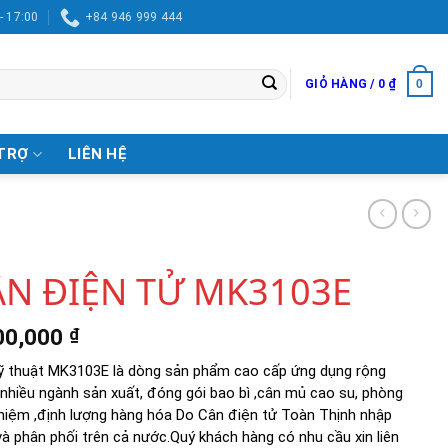
- 17:00
+84 946 999 444
0
GIỎ HÀNG /
0
₫
TRỢ
LIÊN HỆ
ÂN ĐIỆN TỬ MK3103E
00,000
₫
ỹ thuật MK3103E là dòng sản phẩm cao cấp ứng dụng rộng
 nhiều ngành sản xuất, đóng gói bao bì ,cân mủ cao su, phòng
ghiệm ,định lượng hàng hóa Do Cân điện tử Toàn Thịnh nhập
và phân phối trên cả nước.Quý khách hàng có nhu cầu xin liên