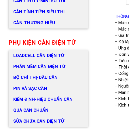
CÂN TIỂU LY-MINI BỎ TÚI
CÂN TÍNH TIỀN SIÊU THỊ
THÔNG
CÂN THƯƠNG HIỆU
– Mức c
– Mức c
– Giá tr
PHỤ KIỆN CÂN ĐIỆN TỬ
– Độ lặp
– Ứng d
– Đơn vị
LOADCELL CÂN ĐIỆN TỬ
– Tiêu
PHẦN MỀM CÂN ĐIỆN TỬ
– Thời 
– Cổng 
BỘ CHỈ THỊ-ĐẦU CÂN
– Nhiệt
– Nguồn
PIN VÀ SẠC CÂN
– Màn h
– Kích 
KIỂM ĐỊNH-HIỆU CHUẨN CÂN
– Kích 
QUẢ CÂN CHUẨN
SỬA CHỮA CÂN ĐIỆN TỬ