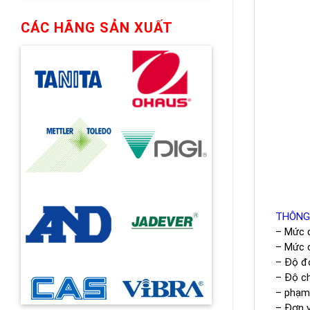
CÁC HÃNG SẢN XUẤT
THÔNG
– Mức c
– Mức c
– Độ đọ
– Độ ch
– phạm 
– Đơn vị