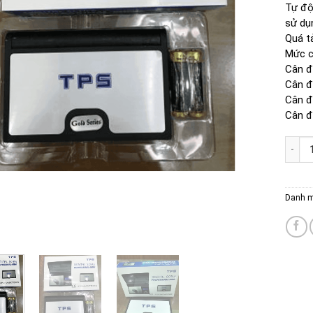
Tự độ
sử dụn
Quá t
Mức c
Cân đ
Cân đ
Cân đ
Cân đ
CÂN Đ
Danh 