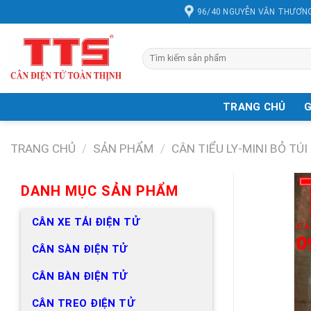
Chuyển
96/40 NGUYỄN VĂN THƯƠNG
đến
nội
dung
Tìm
kiếm:
TRANG CHỦ
G
TRANG CHỦ
/
SẢN PHẨM
/
CÂN TIỂU LY-MINI BỎ TÚI
DANH MỤC SẢN PHẨM
CÂN XE TẢI ĐIỆN TỬ
CÂN SÀN ĐIỆN TỬ
CÂN BÀN ĐIỆN TỬ
CÂN TREO ĐIỆN TỬ