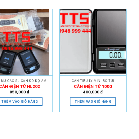
Add to
Add to
Wishlist
Wishlist
 MỦ CAO SU-CÂN ĐO ĐỘ ẨM
CÂN TIỂU LY-MINI BỎ TÚI
CÂN ĐIỆN TỬ HL202
CÂN ĐIỆN TỬ 100G
850,000
₫
400,000
₫
THÊM VÀO GIỎ HÀNG
THÊM VÀO GIỎ HÀNG