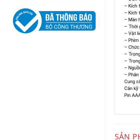
– Kích 
– Kích 
– Màn h
– Thời 
– Vật l
– Phím
– Chức 
– Trọng
– Trọng
– Nguồn
– Phân 
Cung c
Cân kỹ
Pin AAA
SẢN P