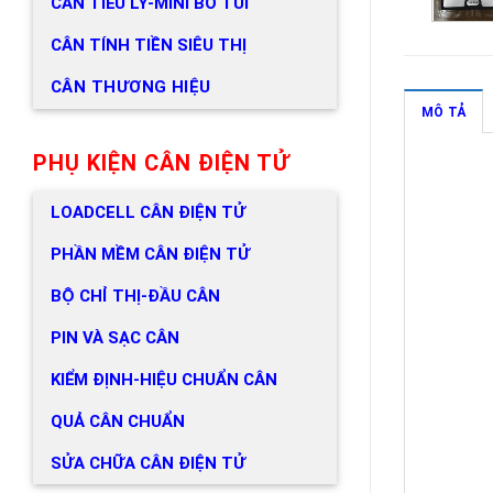
CÂN TIỂU LY-MINI BỎ TÚI
CÂN TÍNH TIỀN SIÊU THỊ
CÂN THƯƠNG HIỆU
MÔ TẢ
PHỤ KIỆN CÂN ĐIỆN TỬ
LOADCELL CÂN ĐIỆN TỬ
PHẦN MỀM CÂN ĐIỆN TỬ
BỘ CHỈ THỊ-ĐẦU CÂN
PIN VÀ SẠC CÂN
KIỂM ĐỊNH-HIỆU CHUẨN CÂN
QUẢ CÂN CHUẨN
SỬA CHỮA CÂN ĐIỆN TỬ