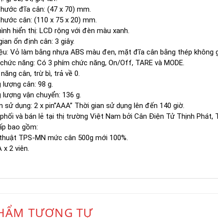
thước đĩa cân: (47 x 70) mm.
thước cân: (110 x 75 x 20) mm.
ình hiển thị: LCD rộng với đèn màu xanh.
gian ổn định cân: 3 giây.
iệu: Vỏ làm bằng nhựa ABS màu đen, mặt đĩa cân bằng thép không g
 chức năng: Có 3 phím chức năng, On/Off, TARE và MODE.
năng cân, trừ bì, trả về 0.
 lượng cân: 98 g.
 lượng vận chuyển: 136 g.
 sử dụng: 2 x pin”AAA” Thời gian sử dụng lên đến 140 giờ.
phối và bán lẻ tại thị trường Việt Nam bởi Cân Điện Tử Thịnh Phát,
ấp bao gồm:
 thuật TPS-MN mức cân 500g mới 100%.
 x 2 viên.
HẨM TƯƠNG TỰ