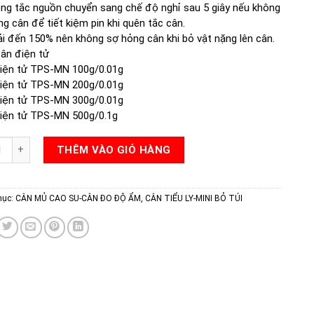
ng tắc nguồn chuyển sang chế độ nghỉ sau 5 giây nếu không
g cân để tiết kiệm pin khi quên tắc cân.
ải đến 150% nên không sợ hỏng cân khi bỏ vật nặng lên cân.
ân điện tử
iện tử TPS-MN 100g/0.01g
iện tử TPS-MN 200g/0.01g
iện tử TPS-MN 300g/0.01g
iện tử TPS-MN 500g/0.1g
IỆN TỬ TPS-MN số lượng
THÊM VÀO GIỎ HÀNG
mục:
CÂN MỦ CAO SU-CÂN ĐO ĐỘ ẨM
,
CÂN TIỂU LY-MINI BỎ TÚI