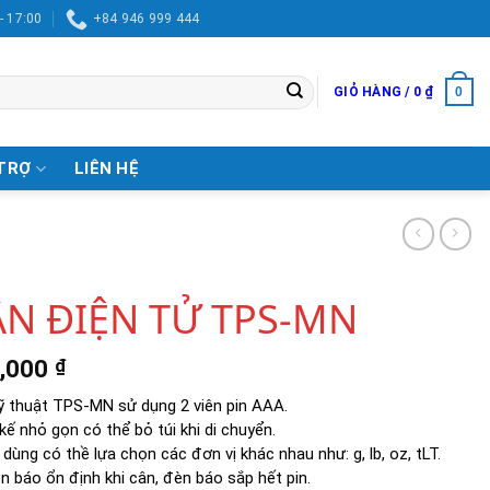
- 17:00
+84 946 999 444
0
GIỎ HÀNG /
0
₫
TRỢ
LIÊN HỆ
ÂN ĐIỆN TỬ TPS-MN
,000
₫
ỹ thuật TPS-MN sử dụng 2 viên pin AAA.
kế nhỏ gọn có thể bỏ túi khi di chuyển.
dùng có thề lựa chọn các đơn vị khác nhau như: g, lb, oz, tLT.
 báo ổn định khi cân, đèn báo sắp hết pin.