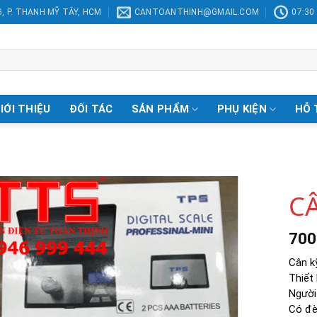
, P. THẠNH MỸ TÂY, HCM
CANTOANTHINH@GMAIL.COM
07:30 
IỚI THIỆU
ĐỐI TÁC
SẢN PHẨM
PHỤ KIỆN
HỖ 
C
700
Add to
Wishlist
Cân k
Thiết 
Người 
Có đèn