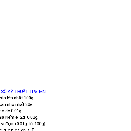
 SỐ KỸ THUẬT TPS-MN
ân lớn nhất 100g.
ân nhỏ nhất 20e.
c d= 0.01g.
ia kiểm e=2d=0.02g.
vi đọc: (0.01g tới 100g).
: g, oz, ct, gn, tLT.