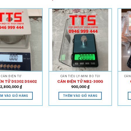
Add to
Add to
Wishlist
Wishlist
CÂN ĐIỆN TỬ
CÂN TIỂU LY-MINI BỎ TÚI
CÂN
ỆN TỬ DS302 DS602
CÂN ĐIỆN TỬ NB2-300G
2,800,000
₫
900,000
₫
M VÀO GIỎ HÀNG
THÊM VÀO GIỎ HÀNG