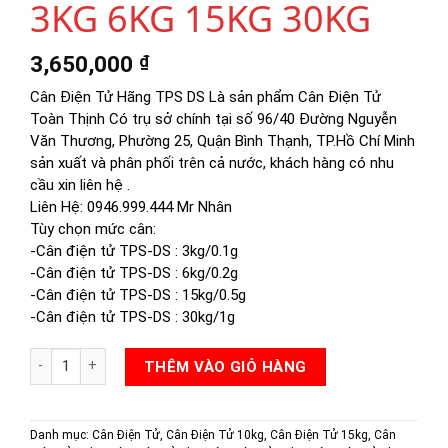
3KG 6KG 15KG 30KG
3,650,000
₫
Cân Điện Tử Hãng TPS DS Là sản phẩm Cân Điện Tử
Toàn Thịnh Có trụ sở chính tại số 96/40 Đường Nguyễn
Văn Thương, Phường 25, Quận Bình Thạnh, TP.Hồ Chí Minh
sản xuất và phân phối trên cả nước, khách hàng có nhu
cầu xin liên hệ .
Liên Hệ: 0946.999.444 Mr Nhân
Tùy chọn mức cân:
-Cân điện tử TPS-DS : 3kg/0.1g
-Cân điện tử TPS-DS : 6kg/0.2g
-Cân điện tử TPS-DS : 15kg/0.5g
-Cân điện tử TPS-DS : 30kg/1g
CÂN ĐIỆN TỬ TPS30DS 3KG 6KG 15KG 30KG số lượng
THÊM VÀO GIỎ HÀNG
Danh mục:
Cân Điện Tử
,
Cân Điện Tử 10kg
,
Cân Điện Tử 15kg
,
Cân