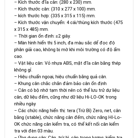
– Kích thước đĩa cân: (280 x 230) mm.
– Kích thước cân: (310 x 277 x 100) mm.
– kích thước hợp: (335 x 315 x 115) mm.
– Kích thước vận chuyển: 4 cái/thùng kích thước (475
x 315 x 485) mm.
– Thời gian ổn định: ≤2 giây.
– Màn hình hiển thị 5 inch, đa màu sắc dể đọc độ
phân giải cao, không bị mờ khi môi trường có độ ẩm
cao.
– Vật liệu cân: Vỏ nhựa ABS, mặt đĩa cân bằng thép
không gỉ.
– Hiệu chuẩn ngoại, hiệu chuẩn bằng quả cân.
– Khung cân chắc chắn đảm bảo cân ổn định
– Cân có bộ nhớ tạm thời nên có thể lưu trử dự liệu
cân, dữ liệu đếm, cũng như dữ liệu Hi-LO-OK trong
nhiều ngày
– Các chức năng hiển thị: tera (Trừ Bì) Zero, net, cân
bằng (stable), chức năng cân đếm, chức năng HI-Lo-
OK chức năng cân kiểm tra, có thể kết nối cân kiểm
tra với đèn 03 màu.
– Ứng dụng cân: Cân, trừ bì, cân trọng lượng, kiểm tra