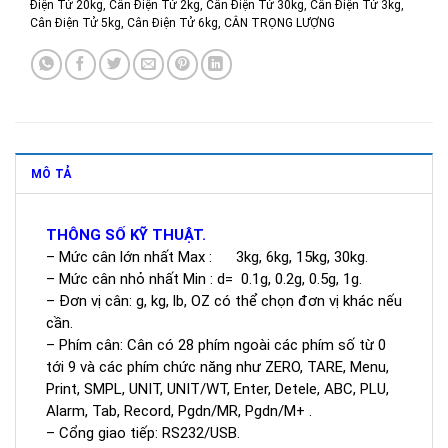
Điện Tử 20kg
,
Cân Điện Tử 2kg
,
Cân Điện Tử 30kg
,
Cân Điện Tử 3kg
,
Cân Điện Tử 5kg
,
Cân Điện Tử 6kg
,
CÂN TRỌNG LƯỢNG
MÔ TẢ
THÔNG SỐ KỸ THUẬT.
– Mức cân lớn nhất Max : 3kg, 6kg, 15kg, 30kg.
– Mức cân nhỏ nhất Min : d= 0.1g, 0.2g, 0.5g, 1g.
– Đơn vị cân: g, kg, lb, OZ có thể chọn đơn vị khác nếu
cần.
– Phím cân: Cân có 28 phím ngoài các phím số từ 0
tới 9 và các phím chức năng như ZERO, TARE, Menu,
Print, SMPL, UNIT, UNIT/WT, Enter, Detele, ABC, PLU,
Alarm, Tab, Record, Pgdn/MR, Pgdn/M+ .
– Cổng giao tiếp: RS232/USB.