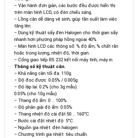
– Vận hành đơn giản, các bước đều được hiển thị
trên màn hình LCD, có đèn chiếu sáng.
– Lồng cân dễ dàng vệ sinh, giúp tần suất làm việc
tăng lên.
– Dùng kỹ thuật sấy đèn Halogen cho thời gian sấy
nhanh hơn phương pháp hồng ngoại 40%.
– Màn hình LCD các thông số: % độ ẩm, % chất rắn
hoặc trọng lượng, nhiệt độ, thời gian.
– Cổng giao tiếp RS 232 kết nối máy tính, máy in.
Thông số kỹ thuật cân.
– Khả năng cân tối đa: 110g.
– Độ đọc được: 0.05% / 0.005g.
– Độ lập lại: 0.2% (cho 3g mẫu).
0.05% (cho 10g mẫu).
– Thang độ ẩm: 0 … 100%.
– Độ phân giải độ ẩm: 0.05%.
– Thang nhiệt độ cài đặt:50 … 160°C.
– Bước cài đặt nhiệt độ: 5°C.
– Nguồn gia nhiệt: đèn halogen.
– Chương trình gia nhiệt: tiêu chuẩn.