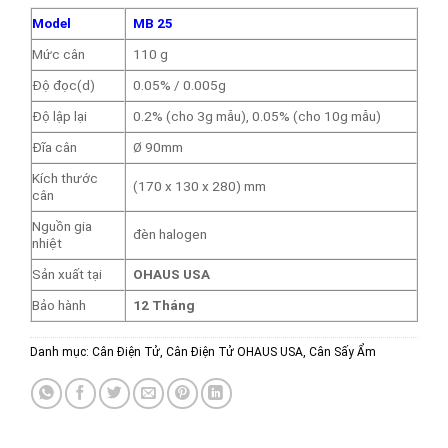
Model
MB 25
Mức cân
110 g
Độ đọc(d)
0.05% / 0.005g
Độ lập lại
0.2% (cho 3g mẫu), 0.05% (cho 10g mẫu)
Đĩa cân
Ø 90mm
Kích thước
(170 x 130 x 280) mm
cân
Nguồn gia
đèn halogen
nhiệt
Sản xuất tại
OHAUS USA
Bảo hành
12 Tháng
Danh mục:
Cân Điện Tử
,
Cân Điện Tử OHAUS USA
,
Cân Sấy Ẩm