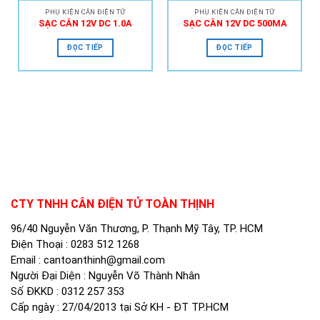
PHỤ KIỆN CÂN ĐIỆN TỬ
PHỤ KIỆN CÂN ĐIỆN TỬ
SẠC CÂN 12V DC 1.0A
SẠC CÂN 12V DC 500MA
ĐỌC TIẾP
ĐỌC TIẾP
CTY TNHH CÂN ĐIỆN TỬ TOÀN THỊNH
96/40 Nguyễn Văn Thương, P. Thạnh Mỹ Tây, TP. HCM
Điện Thoại :
0283 512 1268
Email :
cantoanthinh@gmail.com
Người Đại Diện : Nguyễn Võ Thành Nhân
Số ĐKKD : 0312 257 353
Cấp ngày : 27/04/2013 tại Sở KH - ĐT TP.HCM