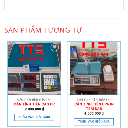
SẢN PHẨM TƯƠNG TỰ
Add to
Add to
Wishlist
Wishlist
CÂN TÍNH TIỀN SIÊU THỊ
CÂN TÍNH TIỀN SIÊU THỊ
CÂN TÍNH TIỀN UPA IN
CÂN TÍNH TIỀN CAS PR
TEM DÁN
2,000,000
₫
4,500,000
₫
THÊM VÀO GIỎ HÀNG
THÊM VÀO GIỎ HÀNG