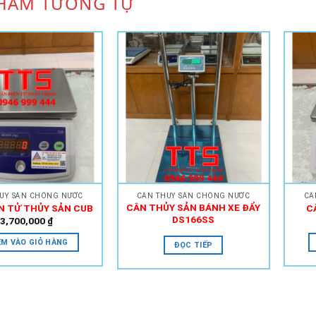
HẨM TƯƠNG TỰ
Add to
Add to
Wishlist
Wishlist
ỦY SẢN CHỐNG NƯỚC
CÂN THỦY SẢN CHỐNG NƯỚC
CÂ
CÂN THỦY SẢN BÁNH XE ĐẨY
N TỬ THỦY SẢN CUB
C
DS166SS
3,700,000
₫
M VÀO GIỎ HÀNG
ĐỌC TIẾP