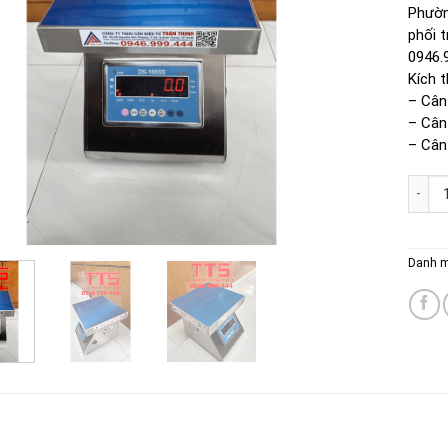
Phườn
phối t
0946.
Kích 
– Cân
– Cân
– Cân
CÂN G
Danh 