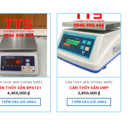
Add to
Add to
Wishlist
Wishlist
N THỦY SẢN CHỐNG NƯỚC
CÂN THỦY SẢN CHỐNG NƯỚC
ÂN THỦY SẢN BPA121
CÂN THỦY SẢN UWP
4,950,000
₫
2,850,000
₫
THÊM VÀO GIỎ HÀNG
THÊM VÀO GIỎ HÀNG