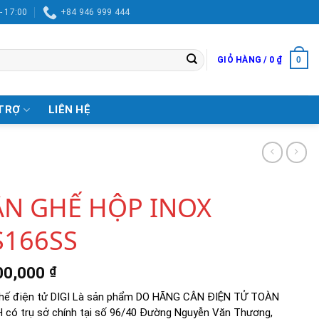
- 17:00
+84 946 999 444
0
GIỎ HÀNG /
0
₫
TRỢ
LIÊN HỆ
ÂN GHẾ HỘP INOX
S166SS
00,000
₫
hế điện tử DIGI Là sản phẩm DO HÃNG CÂN ĐIỆN TỬ TOÀN
 có trụ sở chính tại số 96/40 Đường Nguyễn Văn Thương,