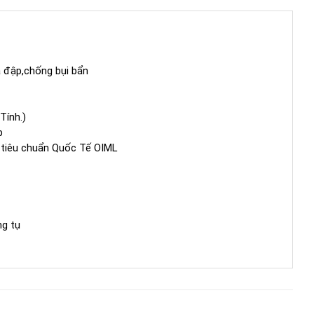
va đập,chống bụi bẩn
Tính.)
b
ư tiêu chuẩn Quốc Tế OIML
ng tụ