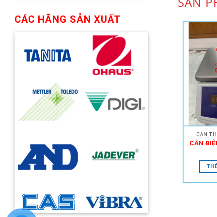
SẢN P
CÁC HÃNG SẢN XUẤT
CÂN TH
CÂN ĐIỆ
THÊ