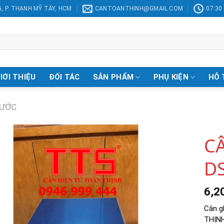
, P. THẠNH MỸ TÂY, HCM
CANTOANTHINH@GMAIL.COM
07:30 
IỚI THIỆU
ĐỐI TÁC
SẢN PHẨM
PHỤ KIỆN
HỖ 
NƯỚC
C
D
Add to
Wishlist
6,2
Cân g
THỊNH