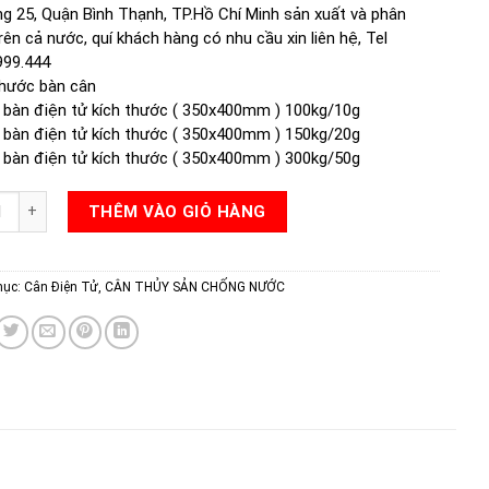
g 25, Quận Bình Thạnh, TP.Hồ Chí Minh sản xuất và phân
rên cả nước, quí khách hàng có nhu cầu xin liên hệ, Tel
999.444
thước bàn cân
 bàn điện tử kích thước ( 350x400mm ) 100kg/10g
 bàn điện tử kích thước ( 350x400mm ) 150kg/20g
 bàn điện tử kích thước ( 350x400mm ) 300kg/50g
HẾ HỘP INOX DS166SS số lượng
THÊM VÀO GIỎ HÀNG
mục:
Cân Điện Tử
,
CÂN THỦY SẢN CHỐNG NƯỚC