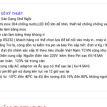
 SỐ KỸ THUẬT
 Sản Dạng Ghế Ngồi
̉ thị inox 304 chống nước,LED ĐỎ lớn dể nhìn, thiết kế chống chống 
n làm bằng inox.
 cân làm bằng thép không rỉ
ếp RS232 ( khách hàng có thể chọn lựa để kế nối vào máy in , máy vi 
ng Trừ bì, cộng dồn tự kiểm tra pin và báo Pin sắp hết. đơn vi Kg / l
ị đạt độ chính xác cấp III theo tiêu chuẩn Việt Nam TCVN cũng nh
Điện cung cấp: Nguồn điện vào 220V kèm theo Pin sạc 6V/4.5Ah
 an toàn : 125% tải trọng cân
ung cấp:AC adaptor và Ắc quy có thể sạc lại ( 6v/4.5AH)
ọ pin:80 giờ sử dụng liên tục và 12 giờ sạc lại
0
0
ộ từ -10
C đến 40
C tại độ ẩm tương đối 10% đến 80%, không ngư