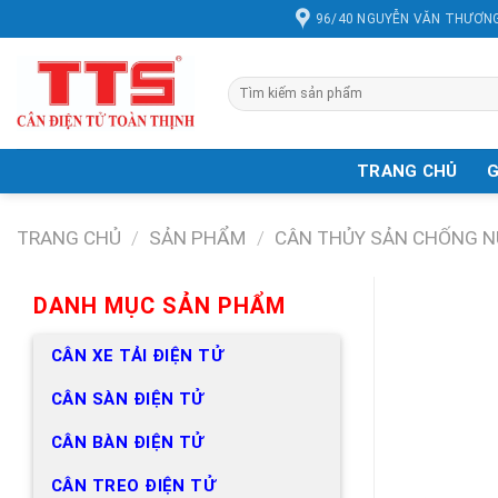
Chuyển
96/40 NGUYỄN VĂN THƯƠNG
đến
nội
dung
Tìm
kiếm:
TRANG CHỦ
G
TRANG CHỦ
/
SẢN PHẨM
/
CÂN THỦY SẢN CHỐNG 
DANH MỤC SẢN PHẨM
CÂN XE TẢI ĐIỆN TỬ
CÂN SÀN ĐIỆN TỬ
CÂN BÀN ĐIỆN TỬ
CÂN TREO ĐIỆN TỬ