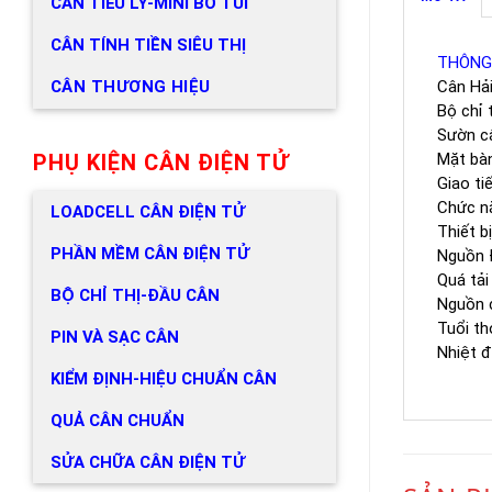
CÂN TIỂU LY-MINI BỎ TÚI
CÂN TÍNH TIỀN SIÊU THỊ
THÔNG
CÂN THƯƠNG HIỆU
Cân Hải
Bộ chi
Sườn câ
PHỤ KIỆN CÂN ĐIỆN TỬ
Mặt bàn
Giao ti
Chức nă
LOADCELL CÂN ĐIỆN TỬ
Thiết b
PHẦN MỀM CÂN ĐIỆN TỬ
Nguồn 
Quá tải
BỘ CHỈ THỊ-ĐẦU CÂN
Nguồn c
Tuổi th
PIN VÀ SẠC CÂN
Nhiệt đ
KIỂM ĐỊNH-HIỆU CHUẨN CÂN
QUẢ CÂN CHUẨN
SỬA CHỮA CÂN ĐIỆN TỬ