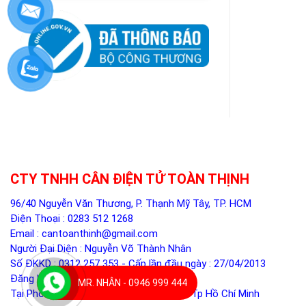
CTY TNHH CÂN ĐIỆN TỬ TOÀN THỊNH
96/40 Nguyễn Văn Thương, P. Thạnh Mỹ Tây, TP. HCM
Điện Thoại :
0283 512 1268
Email :
cantoanthinh@gmail.com
Người Đại Diện : Nguyễn Võ Thành Nhân
Số ĐKKD : 0312 257 353 - Cấp lần đầu ngày : 27/04/2013
Đăng ký thay đổi lần 5 ngày 05/12/2024
MR. NHÂN - 0946 999 444
Tại Phòng ĐKKD - Sở Kế Hoạch Đầu Tư Tp Hồ Chí Minh