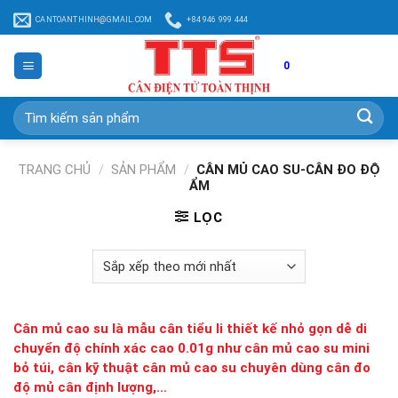
Chuyển
CANTOANTHINH@GMAIL.COM
+84 946 999 444
đến
nội
dung
0
Tìm
kiếm:
TRANG CHỦ
/
SẢN PHẨM
/
CÂN MỦ CAO SU-CÂN ĐO ĐỘ
ẨM
LỌC
Cân mủ cao su là mẫu cân tiểu li thiết kế nhỏ gọn dễ di
chuyển độ chính xác cao 0.01g như cân mủ cao su mini
bỏ túi, cân kỹ thuật cân mủ cao su chuyên dùng cân đo
độ mủ cân định lượng,…