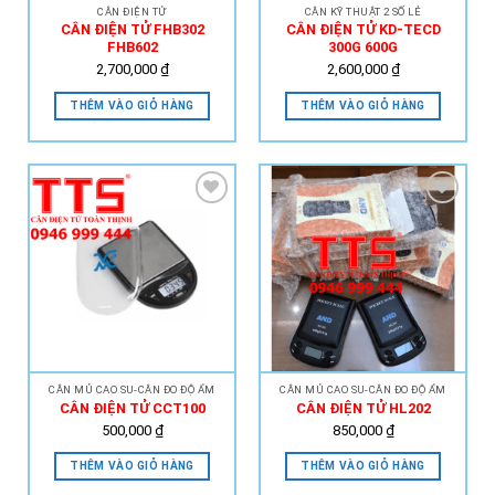
CÂN ĐIỆN TỬ
CÂN KỸ THUẬT 2 SỐ LẺ
CÂN ĐIỆN TỬ FHB302
CÂN ĐIỆN TỬ KD-TECD
FHB602
300G 600G
2,700,000
₫
2,600,000
₫
THÊM VÀO GIỎ HÀNG
THÊM VÀO GIỎ HÀNG
Add to
Add to
Wishlist
Wishlist
CÂN MỦ CAO SU-CÂN ĐO ĐỘ ẨM
CÂN MỦ CAO SU-CÂN ĐO ĐỘ ẨM
CÂN ĐIỆN TỬ CCT100
CÂN ĐIỆN TỬ HL202
500,000
₫
850,000
₫
THÊM VÀO GIỎ HÀNG
THÊM VÀO GIỎ HÀNG