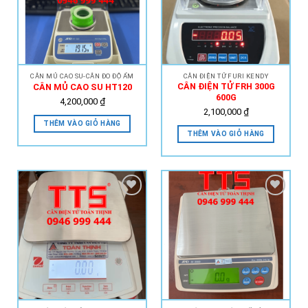
Add to
Add to
Wishlist
Wishlist
CÂN MỦ CAO SU-CÂN ĐO ĐỘ ẨM
CÂN ĐIỆN TỬ FURI KENDY
CÂN ĐIỆN TỬ FRH 300G
CÂN MỦ CAO SU HT120
600G
4,200,000
₫
2,100,000
₫
THÊM VÀO GIỎ HÀNG
THÊM VÀO GIỎ HÀNG
Add to
Add to
Wishlist
Wishlist