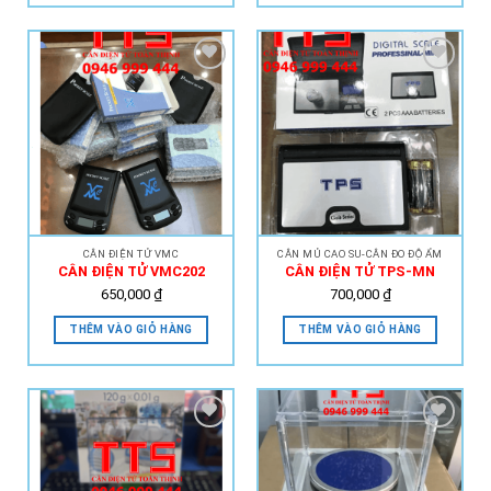
Add to
Add to
Wishlist
Wishlist
CÂN ĐIỆN TỬ VMC
CÂN MỦ CAO SU-CÂN ĐO ĐỘ ẨM
CÂN ĐIỆN TỬ VMC202
CÂN ĐIỆN TỬ TPS-MN
650,000
₫
700,000
₫
THÊM VÀO GIỎ HÀNG
THÊM VÀO GIỎ HÀNG