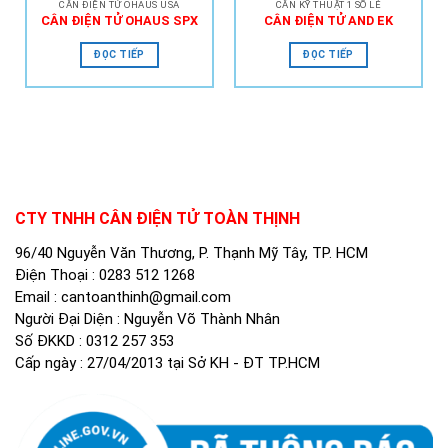
CÂN ĐIỆN TỬ OHAUS USA
CÂN KỸ THUẬT 1 SỐ LẺ
CÂN ĐIỆN TỬ OHAUS SPX
CÂN ĐIỆN TỬ AND EK
ĐỌC TIẾP
ĐỌC TIẾP
CTY TNHH CÂN ĐIỆN TỬ TOÀN THỊNH
96/40 Nguyễn Văn Thương, P. Thạnh Mỹ Tây, TP. HCM
Điện Thoại :
0283 512 1268
Email :
cantoanthinh@gmail.com
Người Đại Diện : Nguyễn Võ Thành Nhân
Số ĐKKD : 0312 257 353
Cấp ngày : 27/04/2013 tại Sở KH - ĐT TP.HCM