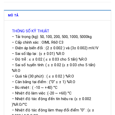
MÔ TẢ
THÔNG SỐ KỸ THUẬT
– Tải trọng (kg): 50, 100, 200, 500, 1000, 5000kg.
– Cấp chính xác : OIML R60 C3
– Điện áp biến đổi : (2 ± 0.002 ) và (3± 0.002) mV/V
– Sai số lặp lại : (≤ ± 0.01) %R.O
– Độ trễ : ≤ ± 0.02 ( ≤ ± 0.03 cho 5 tấn) %R.O
– Sai số tuyến tính: ( ≤ ± 0.02 (≤ ± 0.03 cho 5 tấn)
%R.O
– Quá tải (30 phút) : ( ≤ ± 0.02 ) %R.O
– Cân bằng tại điểm : (“0” ≤ ± 1) %R.O
– Bù nhiệt : ( -10 ~ +40) °C
– Nhiệt độ làm việc :(-20 ~ +60) °C
– Nhiệt độ tác động đến tín hiệu ra: (≤ ± 0.002
)%R.O/°C
– Nhiệt độ tác động làm thay đổi điểm “0” : (≤ ±