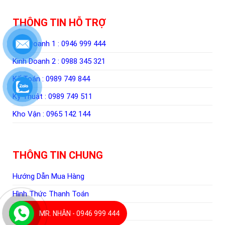
THÔNG TIN HỖ TRỢ
Kinh Doanh 1 :
0946 999 444
Kinh Doanh 2 :
0988 345 321
Kế Toán :
0989 749 844
Kỹ Thuật :
0989 749 511
Kho Vận :
0965 142 144
THÔNG TIN CHUNG
Hướng Dẫn Mua Hàng
Hình Thức Thanh Toán
Quy Định Giao Nhận Hàng
MR. NHÂN - 0946 999 444