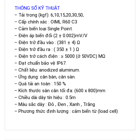
THÔNG SỐ KỸ THUẬT
– Tải trọng (kgf): 6,10,15,20,30,50,
– Cấp chính xác : OIML R60 C3
– Cảm biến loại Single Point.
– Điện áp biến đổi (2 ± 0.002)mV/V
– Điện trở đầu vào : (381 ± 4) Ω
– Điện trở đầu ra : ( 350 ± 1 ) Ω
– Điện trở cách điện : ≥ 5000 (ở 50VDC) MΩ
– Đạt chuẩn bảo vệ IP67.
– Chất liệu: anodized aluminum.
– Ứng dụng: cân bàn, cân sàn.
– Quá tải an toàn : 150 %
– Kích thước sàn cân tối đa: (600 x 800)mm
– Chiều dài dây tín hiệu : 0.5m
– Màu sắc dây : Đỏ , Đen , Xanh , Trắng
– Phương thức định lượng : cảm biến từ (load cell)