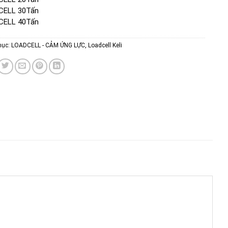
CELL 30Tấn
CELL 40Tấn
mục:
LOADCELL - CẢM ỨNG LỰC
,
Loadcell Keli