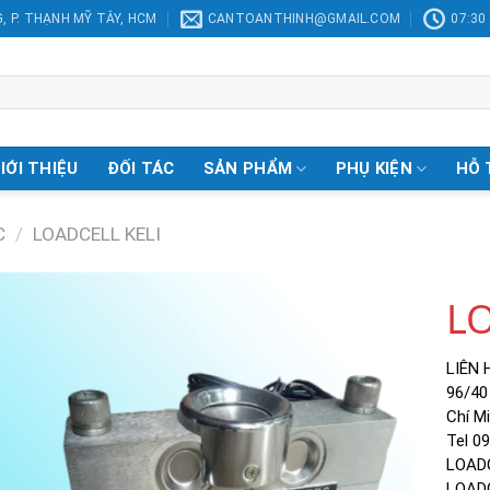
, P. THẠNH MỸ TÂY, HCM
CANTOANTHINH@GMAIL.COM
07:30 
IỚI THIỆU
ĐỐI TÁC
SẢN PHẨM
PHỤ KIỆN
HỖ 
C
/
LOADCELL KELI
LO
LIÊN 
Add to
96/40
Wishlist
Chí M
Tel 0
LOAD
LOAD