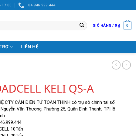
- 17:00
+84 946 999 444
0
GIỎ HÀNG /
0
₫
TRỢ
LIÊN HỆ
ADCELL KELI QS-A
HỆ CTY CÂN ĐIỆN TỬ TOÀN THỊNH có trụ sở chính tại số
 Nguyễn Văn Thương, Phường 25, Quận Bình Thạnh, TP.Hồ
inh
946.999.444
CELL 10Tấn
CELL 20Tấn