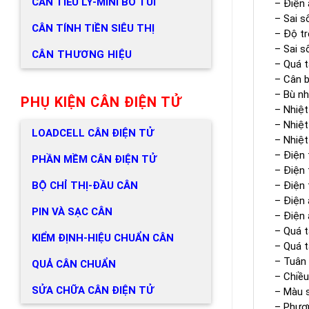
CÂN TIỂU LY-MINI BỎ TÚI
– Điện 
– Sai số
CÂN TÍNH TIỀN SIÊU THỊ
– Độ tr
– Sai s
CÂN THƯƠNG HIỆU
– Quá tả
– Cân b
– Bù nh
PHỤ KIỆN CÂN ĐIỆN TỬ
– Nhiệt
– Nhiệt
LOADCELL CÂN ĐIỆN TỬ
– Nhiệt
– Điện 
PHẦN MỀM CÂN ĐIỆN TỬ
– Điện 
– Điện 
BỘ CHỈ THỊ-ĐẦU CÂN
– Điện 
PIN VÀ SẠC CÂN
– Điện 
– Quá t
KIỂM ĐỊNH-HIỆU CHUẨN CÂN
– Quá t
– Tuân 
QUẢ CÂN CHUẨN
– Chiều
SỬA CHỮA CÂN ĐIỆN TỬ
– Màu s
– Phươn