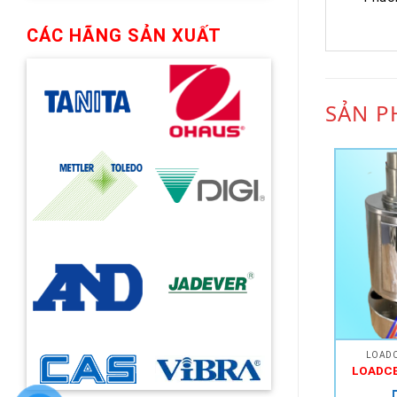
CÁC HÃNG SẢN XUẤT
SẢN P
LOADC
LOADCE