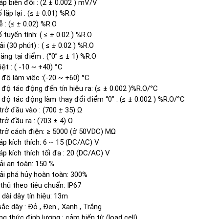
áp biến đổi : (2 ± 0.002 ) mV/V
 lặp lại : (≤ ± 0.01) %R.O
ễ : (≤ ± 0.02) %R.O
ố tuyến tính: ( ≤ ± 0.02 ) %R.O
i (30 phút) : ( ≤ ± 0.02 ) %R.O
ằng tại điểm : (“0” ≤ ± 1) %R.O
iệt : ( -10 ~ +40) °C
 độ làm việc :(-20 ~ +60) °C
 độ tác động đến tín hiệu ra: (≤ ± 0.002 )%R.O/°C
 độ tác động làm thay đổi điểm “0” : (≤ ± 0.002 ) %R.O/°C
trở đầu vào : (700 ± 35) Ω
trở đầu ra : (703 ± 4) Ω
trở cách điện: ≥ 5000 (ở 50VDC) MΩ
áp kích thích: 6 ~ 15 (DC/AC) V
áp kích thích tối đa : 20 (DC/AC) V
ải an toàn: 150 %
ải phá hủy hoàn toàn: 300%
thủ theo tiêu chuẩn: IP67
 dài dây tín hiệu: 13m
ắc dây : Đỏ , Đen , Xanh , Trắng
g thức định lượng : cảm biến từ (load cell).