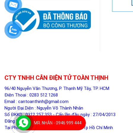
CTY TNHH CÂN ĐIỆN TỬ TOÀN THỊNH
96/40 Nguyễn Văn Thương, P. Thạnh Mỹ Tây, TP. HCM
Điện Thoại :
0283 512 1268
Email :
cantoanthinh@gmail.com
Người Đại Diện : Nguyễn Võ Thành Nhân
Số ĐKKD : 0312 257 353 - Cấp lần đầu ngày : 27/04/2013
Đăng ký thay đổi lần 5 ngày 05/12/2024
MR. NHÂN - 0946 999 444
Tại Phòng ĐKKD - Sở Kế Hoạch Đầu Tư Tp Hồ Chí Minh