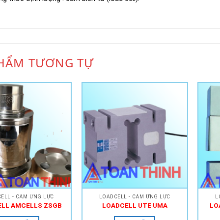
HẨM TƯƠNG TỰ
Add to
Add to
Wishlist
Wishlist
ELL - CẢM ỨNG LỰC
LOADCELL - CẢM ỨNG LỰC
L
LL AMCELLS ZSGB
LOADCELL UTE UMA
LO