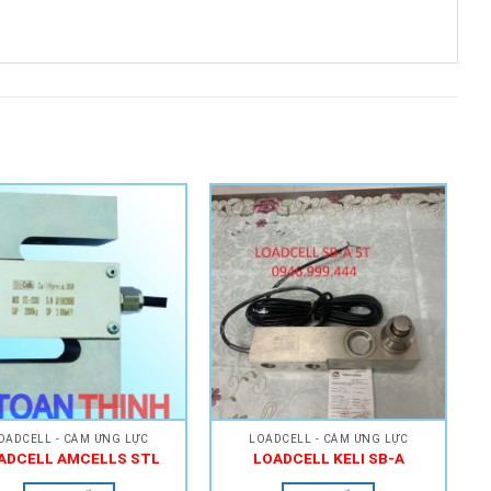
Add to
Add to
Wishlist
Wishlist
OADCELL - CẢM ỨNG LỰC
LOADCELL - CẢM ỨNG LỰC
ADCELL AMCELLS STL
LOADCELL KELI SB-A