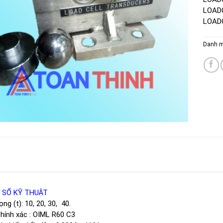
LOAD
LOAD
Danh 
 SỐ KỸ THUẬT
ọng (t): 10, 20, 30, 40.
hính xác : OIML R60 C3