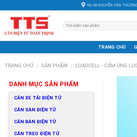
Chuyển
96/40 NGUYỄN VĂN THƯƠNG
đến
nội
dung
Tìm
kiếm:
TRANG CHỦ
G
TRANG CHỦ
/
SẢN PHẨM
/
LOADCELL - CẢM ỨNG LỰ
DANH MỤC SẢN PHẨM
CÂN XE TẢI ĐIỆN TỬ
CÂN SÀN ĐIỆN TỬ
CÂN BÀN ĐIỆN TỬ
CÂN TREO ĐIỆN TỬ