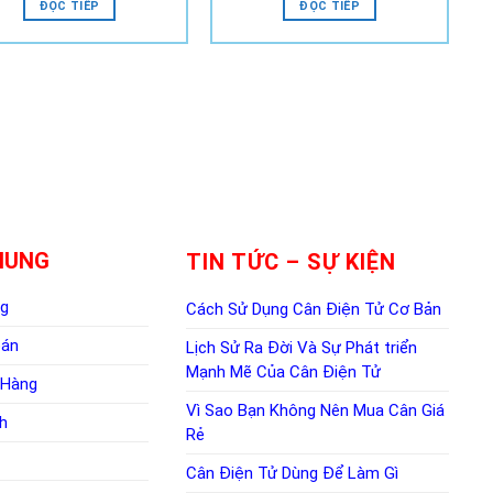
ĐỌC TIẾP
ĐỌC TIẾP
HUNG
TIN TỨC – SỰ KIỆN
ng
Cách Sử Dụng Cân Điện Tử Cơ Bản
oán
Lịch Sử Ra Đời Và Sự Phát triển
Mạnh Mẽ Của Cân Điện Tử
 Hàng
Vì Sao Bạn Không Nên Mua Cân Giá
h
Rẻ
Cân Điện Tử Dùng Để Làm Gì