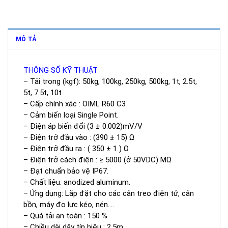
MÔ TẢ
THÔNG SỐ KỸ THUẬT
– Tải trọng (kgf): 50kg, 100kg, 250kg, 500kg, 1t, 2.5t,
5t, 7.5t, 10t
– Cấp chính xác : OIML R60 C3
– Cảm biến loại Single Point.
– Điện áp biến đổi (3 ± 0.002)mV/V
– Điện trở đầu vào : (390 ± 15) Ω
– Điện trở đầu ra : ( 350 ± 1 ) Ω
– Điện trở cách điện : ≥ 5000 (ở 50VDC) MΩ
– Đạt chuẩn bảo vệ IP67.
– Chất liệu: anodized aluminum.
– Ứng dụng: Lắp đặt cho các cân treo điện tử, cân
bồn, máy đo lực kéo, nén….
– Quá tải an toàn : 150 %
– Chiều dài dây tín hiệu : 2,5m