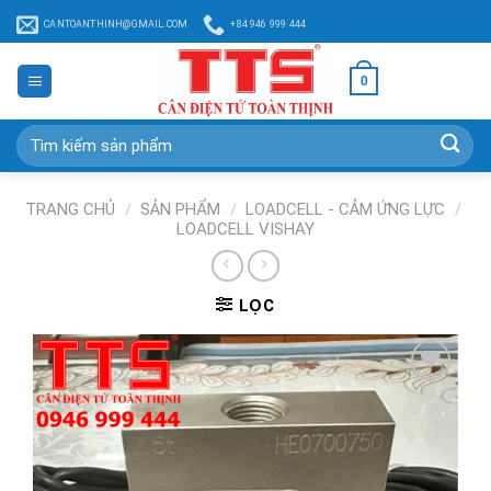
Chuyển
CANTOANTHINH@GMAIL.COM
+84 946 999 444
đến
nội
0
dung
Tìm
kiếm:
TRANG CHỦ
/
SẢN PHẨM
/
LOADCELL - CẢM ỨNG LỰC
/
LOADCELL VISHAY
LỌC
Add to
Wishlist