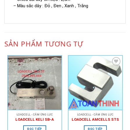
– Màu sắc dây : Đỏ , Đen , Xanh , Trắng
SẢN PHẨM TƯƠNG TỰ
Add to
Add to
Wishlist
Wishlist
LOADCELL - CẢM ỨNG LỰC
LOADCELL - CẢM ỨNG LỰC
LOADCELL KELI SB-A
LOADCELL AMCELLS STS
ĐỌC TIẾP
ĐỌC TIẾP