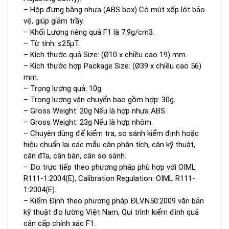
– Hộp đựng bằng nhựa (ABS box) Có mút xốp lót bảo
vệ, giúp giảm trầy.
– Khối Lượng riêng quả F1 là 7.9g/cm3.
– Từ tính: ≤25μT.
– Kích thước quả Size: (Ø10 x chiều cao 19) mm.
– Kích thước hợp Package Size: (Ø39 x chiều cao 56)
mm.
– Trọng lượng quả: 10g.
– Trọng lượng vận chuyển bao gồm hợp: 30g.
– Gross Weight: 20g Nếu là hợp nhựa ABS.
– Gross Weight: 23g Nếu là hợp nhôm.
– Chuyên dùng để kiểm tra, so sánh kiểm định hoặc
hiệu chuẩn lại các mẫu cân phân tích, cân kỹ thuật,
cân đĩa, cân bàn, cân so sánh.
– Đo trực tiếp theo phương pháp phù hợp với OIML
R111-1:2004(E), Calibration Regulation: OIML R111-
1:2004(E).
– Kiểm Định theo phương pháp ĐLVN50:2009 văn bản
kỹ thuật đo lường Việt Nam, Qui trình kiểm đinh quả
cân cấp chính xác F1.