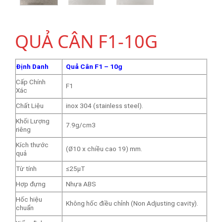
QUẢ CÂN F1-10G
Định Danh
Quả Cân F1 – 10g
Cấp Chính
F1
Xác
Chất Liệu
inox 304 (stainless steel).
Khối Lượng
7.9g/cm3
riêng
Kích thước
(Ø10 x chiều cao 19) mm.
quả
Từ tính
≤25μT
Hợp đựng
Nhựa ABS
Hốc hiệu
Không hốc điều chỉnh (Non Adjusting cavity).
chuẩn