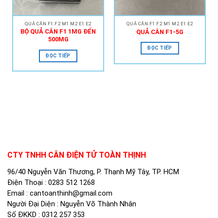
QUẢ CÂN F1 F2 M1 M2 E1 E2
QUẢ CÂN F1 F2 M1 M2 E1 E2
BỘ QUẢ CÂN F1 1MG ĐẾN
QUẢ CÂN F1-5G
500MG
ĐỌC TIẾP
ĐỌC TIẾP
CTY TNHH CÂN ĐIỆN TỬ TOÀN THỊNH
96/40 Nguyễn Văn Thương, P. Thạnh Mỹ Tây, TP. HCM
Điện Thoại :
0283 512 1268
Email :
cantoanthinh@gmail.com
Người Đại Diện : Nguyễn Võ Thành Nhân
Số ĐKKD : 0312 257 353