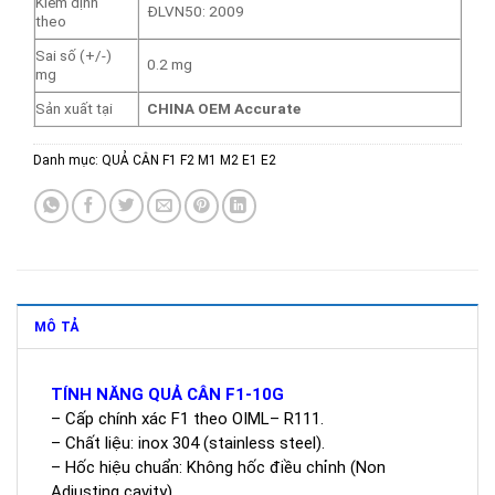
Kiểm định
ĐLVN50: 2009
theo
Sai số (+/-)
0.2 mg
mg
Sản xuất tại
CHINA OEM Accurate
Danh mục:
QUẢ CÂN F1 F2 M1 M2 E1 E2
MÔ TẢ
TÍNH NĂNG QUẢ CÂN F1-10G
– Cấp chính xác F1 theo OIML– R111.
– Chất liệu: inox 304 (stainless steel).
– Hốc hiệu chuẩn: Không hốc điều chỉnh (Non
Adjusting cavity).