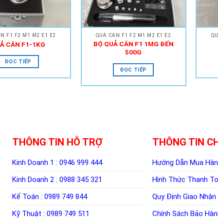
N F1 F2 M1 M2 E1 E2
QUẢ CÂN F1 F2 M1 M2 E1 E2
QU
BỘ QUẢ CÂN F1 1MG ĐẾN
Ả CÂN F1-1KG
500G
ĐỌC TIẾP
ĐỌC TIẾP
THÔNG TIN HỖ TRỢ
THÔNG TIN C
Kinh Doanh 1 :
0946 999 444
Hướng Dẫn Mua Hà
Kinh Doanh 2 :
0988 345 321
Hình Thức Thanh T
Kế Toán :
0989 749 844
Quy Định Giao Nhận
Kỹ Thuật :
0989 749 511
Chính Sách Bảo Hàn