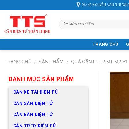
Chuyển
96/40 NGUYỄN VĂN THƯƠNG
đến
nội
dung
Tìm
kiếm:
TRANG CHỦ
G
TRANG CHỦ
/
SẢN PHẨM
/
QUẢ CÂN F1 F2 M1 M2 E1
DANH MỤC SẢN PHẨM
CÂN XE TẢI ĐIỆN TỬ
CÂN SÀN ĐIỆN TỬ
CÂN BÀN ĐIỆN TỬ
CÂN TREO ĐIỆN TỬ