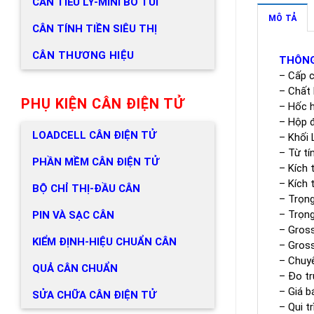
CÂN TIỂU LY-MINI BỎ TÚI
MÔ TẢ
CÂN TÍNH TIỀN SIÊU THỊ
CÂN THƯƠNG HIỆU
THÔNG
– Cấp 
– Chất 
PHỤ KIỆN CÂN ĐIỆN TỬ
– Hốc h
– Hộp đ
LOADCELL CÂN ĐIỆN TỬ
– Khối 
– Từ tí
PHẦN MỀM CÂN ĐIỆN TỬ
– Kích 
– Kích 
BỘ CHỈ THỊ-ĐẦU CÂN
– Trọng
– Trọng
PIN VÀ SẠC CÂN
– Gross
KIỂM ĐỊNH-HIỆU CHUẨN CÂN
– Gross
– Chuyê
QUẢ CÂN CHUẨN
– Đo tr
– Giá b
SỬA CHỮA CÂN ĐIỆN TỬ
– Qui t