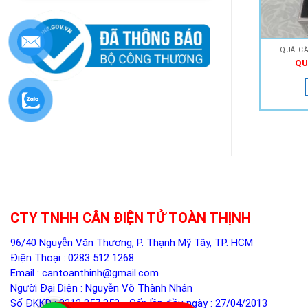
QUẢ CÂ
QU
CTY TNHH CÂN ĐIỆN TỬ TOÀN THỊNH
96/40 Nguyễn Văn Thương, P. Thạnh Mỹ Tây, TP. HCM
Điện Thoại :
0283 512 1268
Email :
cantoanthinh@gmail.com
Người Đại Diện : Nguyễn Võ Thành Nhân
Số ĐKKD : 0312 257 353 - Cấp lần đầu ngày : 27/04/2013