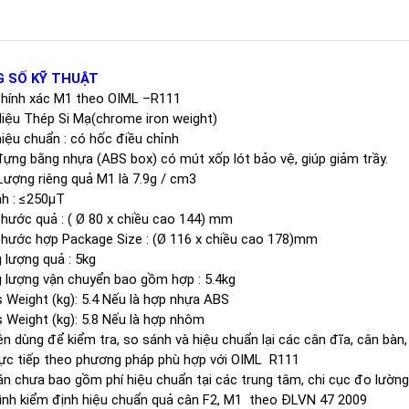
 SỐ KỸ THUẬT
chính xác M1 theo OIML –R111
liệu Thép Si Mạ(chrome iron weight)
iệu chuẩn : có hốc điều chỉnh
ựng bằng nhựa (ABS box) có mút xốp lót bảo vệ, giúp giảm trầy.
Lượng riêng quả M1 là 7.9g / cm3
nh : ≤250μT
thước quả : ( Ø 80 x chiều cao 144) mm
thước hợp Package Size : (Ø 116 x chiều cao 178)mm
 lượng quả : 5kg
 lượng vận chuyển bao gồm hợp : 5.4kg
 Weight (kg): 5.4 Nếu là hợp nhựa ABS
 Weight (kg): 5.8 Nếu là hợp nhôm
n dùng để kiểm tra, so sánh và hiệu chuẩn lại các cân đĩa, cân bàn,
ực tiếp theo phương pháp phù hợp với OIML R111
án chưa bao gồm phí hiệu chuẩn tại các trung tâm, chi cục đo lường
rình kiểm định hiệu chuẩn quả cân F2, M1 theo ĐLVN 47 2009