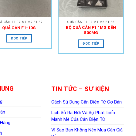
Ả CÂN F1 F2 M1 M2 E1 E2
QUẢ CÂN F1 F2 M1 M2 E1 E2
BỘ QUẢ CÂN F1 1MG ĐẾN
QUẢ CÂN F1-10G
500MG
ĐỌC TIẾP
ĐỌC TIẾP
HUNG
TIN TỨC – SỰ KIỆN
ng
Cách Sử Dụng Cân Điện Tử Cơ Bản
oán
Lịch Sử Ra Đời Và Sự Phát triển
Mạnh Mẽ Của Cân Điện Tử
 Hàng
Vì Sao Bạn Không Nên Mua Cân Giá
h