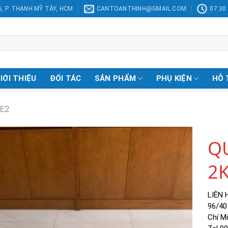
, P. THẠNH MỸ TÂY, HCM
CANTOANTHINH@GMAIL.COM
07:30 
IỚI THIỆU
ĐỐI TÁC
SẢN PHẨM
PHỤ KIỆN
HỖ 
 E2
Q
2
Add to
Wishlist
LIÊN 
96/40
Chí M