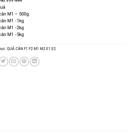
946.999.444
quả
cân M1 – 500g
cân M1 -1kg
cân M1 -2kg
cân M1 -5kg
mục:
QUẢ CÂN F1 F2 M1 M2 E1 E2