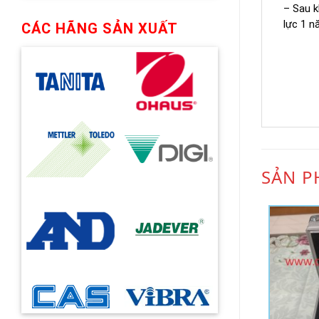
– Sau k
lực 1 
CÁC HÃNG SẢN XUẤT
SẢN P