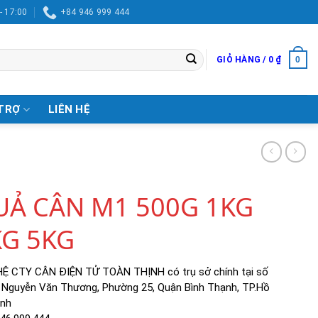
- 17:00
+84 946 999 444
0
GIỎ HÀNG /
0
₫
TRỢ
LIÊN HỆ
UẢ CÂN M1 500G 1KG
KG 5KG
HỆ CTY CÂN ĐIỆN TỬ TOÀN THỊNH có trụ sở chính tại số
 Nguyễn Văn Thương, Phường 25, Quận Bình Thạnh, TP.Hồ
inh