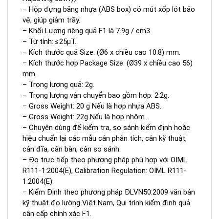
– Hộp đựng bằng nhựa (ABS box) có mút xốp lót bảo
vệ, giúp giảm trầy.
– Khối Lượng riêng quả F1 là 7.9g / cm3.
– Từ tính: ≤25μT.
– Kích thước quả Size: (Ø6 x chiều cao 10.8) mm.
– Kích thước hợp Package Size: (Ø39 x chiều cao 56)
mm.
– Trọng lượng quả: 2g.
– Trọng lượng vận chuyển bao gồm hợp: 2.2g.
– Gross Weight: 20 g Nếu là hợp nhựa ABS.
– Gross Weight: 22g Nếu là hợp nhôm.
– Chuyên dùng để kiểm tra, so sánh kiểm định hoặc
hiệu chuẩn lại các mẫu cân phân tích, cân kỹ thuật,
cân đĩa, cân bàn, cân so sánh.
– Đo trực tiếp theo phương pháp phù hợp với OIML
R111-1:2004(E), Calibration Regulation: OIML R111-
1:2004(E).
– Kiểm Định theo phương pháp ĐLVN50:2009 văn bản
kỹ thuật đo lường Việt Nam, Qui trình kiểm đinh quả
cân cấp chính xác F1.