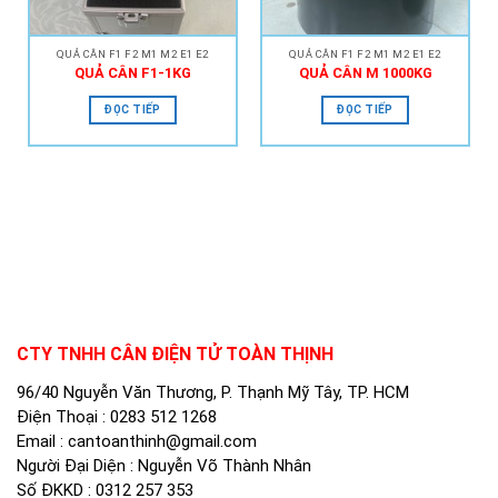
QUẢ CÂN F1 F2 M1 M2 E1 E2
QUẢ CÂN F1 F2 M1 M2 E1 E2
QUẢ CÂN F1-1KG
QUẢ CÂN M 1000KG
ĐỌC TIẾP
ĐỌC TIẾP
CTY TNHH CÂN ĐIỆN TỬ TOÀN THỊNH
96/40 Nguyễn Văn Thương, P. Thạnh Mỹ Tây, TP. HCM
Điện Thoại :
0283 512 1268
Email :
cantoanthinh@gmail.com
Người Đại Diện : Nguyễn Võ Thành Nhân
Số ĐKKD : 0312 257 353