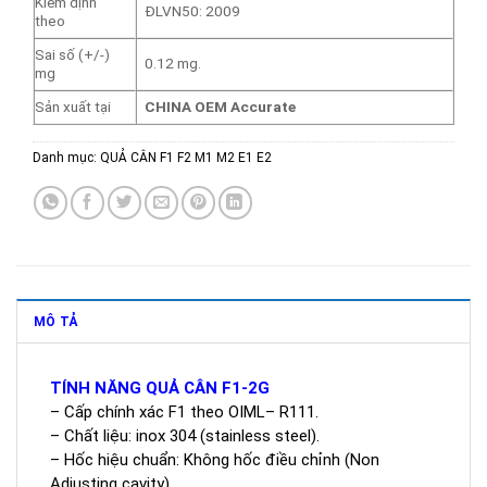
Kiểm định
ĐLVN50: 2009
theo
Sai số (+/-)
0.12 mg.
mg
Sản xuất tại
CHINA OEM Accurate
Danh mục:
QUẢ CÂN F1 F2 M1 M2 E1 E2
MÔ TẢ
TÍNH NĂNG QUẢ CÂN F1-2G
– Cấp chính xác F1 theo OIML– R111.
– Chất liệu: inox 304 (stainless steel).
– Hốc hiệu chuẩn: Không hốc điều chỉnh (Non
Adjusting cavity).