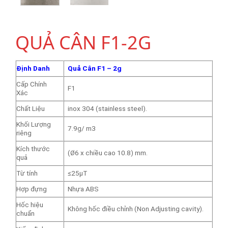
QUẢ CÂN F1-2G
Định Danh
Quả Cân F1 – 2g
Cấp Chính
F1
Xác
Chất Liệu
inox 304 (stainless steel).
Khối Lượng
7.9g/ m3
riêng
Kích thước
(Ø6 x chiều cao 10.8) mm.
quả
Từ tính
≤25μT
Hợp đựng
Nhựa ABS
Hốc hiệu
Không hốc điều chỉnh (Non Adjusting cavity).
chuẩn