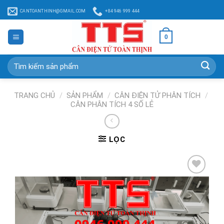
Chuyển
CANTOANTHINH@GMAIL.COM
+84 946 999 444
đến
nội
0
dung
Tìm
kiếm:
TRANG CHỦ
/
SẢN PHẨM
/
CÂN ĐIỆN TỬ PHÂN TÍCH
/
CÂN PHÂN TÍCH 4 SỐ LẺ
LỌC
Add to
Wishlist