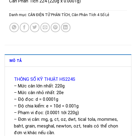
Cân Phân Tích 224 (220g x 0.0001g)
Danh mục:
CÂN ĐIỆN TỬ PHÂN TÍCH
,
Cân Phân Tích 4 Số Lẻ
MÔ TẢ
THÔNG SỐ KỸ THUẬT HS224S
– Mức cân lớn nhất: 220g
– Mức cân nhỏ nhất: 20e
– Độ đọc: d = 0.0001g
– Độ chia kiểm: e = 10d = 0.001g
– Phạm vi đọc: (0.0001 tới 220g)
– Đơn vị cân: mg, g, ct, oz, dwt, tical tola, mommes,
baht, grain, mesghal, newton, ozt, teals có thể chọn
đơn vị khác nếu cần.