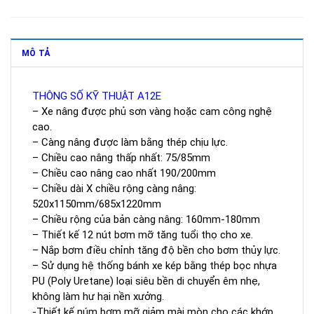
MÔ TẢ
THÔNG SỐ KỸ THUẬT A12E
– Xe nâng được phủ sơn vàng hoặc cam công nghệ
cao.
– Càng nâng được làm bằng thép chịu lực.
– Chiều cao nâng thấp nhất: 75/85mm
– Chiều cao nâng cao nhất 190/200mm
– Chiều dài X chiều rộng càng nâng:
520x1150mm/685x1220mm
– Chiều rộng của bản càng nâng: 160mm-180mm
– Thiết kế 12 nút bơm mỡ tăng tuổi thọ cho xe.
– Nắp bơm điều chỉnh tăng độ bền cho bơm thủy lực.
– Sử dụng hệ thống bánh xe kép bằng thép bọc nhựa
PU (Poly Uretane) loại siêu bền di chuyển êm nhẹ,
không làm hư hại nền xưởng.
-Thiết kế núm bơm mỡ giảm mài mòn cho các khớp