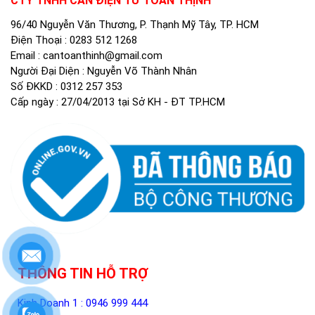
CTY TNHH CÂN ĐIỆN TỬ TOÀN THỊNH
96/40 Nguyễn Văn Thương, P. Thạnh Mỹ Tây, TP. HCM
Điện Thoại :
0283 512 1268
Email :
cantoanthinh@gmail.com
Người Đại Diện : Nguyễn Võ Thành Nhân
Số ĐKKD : 0312 257 353
Cấp ngày : 27/04/2013 tại Sở KH - ĐT TP.HCM
THÔNG TIN HỖ TRỢ
Kinh Doanh 1 :
0946 999 444