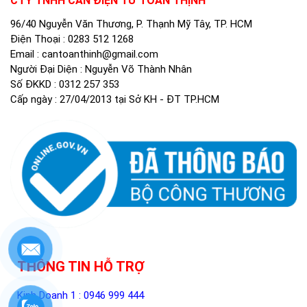
CTY TNHH CÂN ĐIỆN TỬ TOÀN THỊNH
96/40 Nguyễn Văn Thương, P. Thạnh Mỹ Tây, TP. HCM
Điện Thoại :
0283 512 1268
Email :
cantoanthinh@gmail.com
Người Đại Diện : Nguyễn Võ Thành Nhân
Số ĐKKD : 0312 257 353
Cấp ngày : 27/04/2013 tại Sở KH - ĐT TP.HCM
THÔNG TIN HỖ TRỢ
Kinh Doanh 1 :
0946 999 444