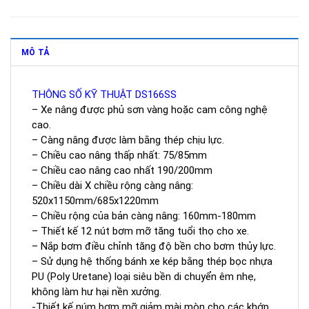
MÔ TẢ
THÔNG SỐ KỸ THUẬT DS166SS
– Xe nâng được phủ sơn vàng hoặc cam công nghệ
cao.
– Càng nâng được làm bằng thép chịu lực.
– Chiều cao nâng thấp nhất: 75/85mm
– Chiều cao nâng cao nhất 190/200mm
– Chiều dài X chiều rộng càng nâng:
520x1150mm/685x1220mm
– Chiều rộng của bản càng nâng: 160mm-180mm
– Thiết kế 12 nút bơm mỡ tăng tuổi thọ cho xe.
– Nắp bơm điều chỉnh tăng độ bền cho bơm thủy lực.
– Sử dụng hệ thống bánh xe kép bằng thép bọc nhựa
PU (Poly Uretane) loại siêu bền di chuyển êm nhẹ,
không làm hư hại nền xưởng.
-Thiết kế núm bơm mỡ giảm mài mòn cho các khớp