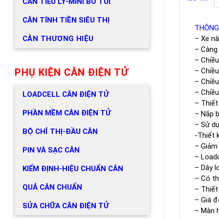
CÂN TIỂU LY-MINI BỎ TÚI
CÂN TÍNH TIỀN SIÊU THỊ
THÔNG
CÂN THƯƠNG HIỆU
– Xe n
– Càng 
– Chiề
PHỤ KIỆN CÂN ĐIỆN TỬ
– Chiề
– Chiề
– Chiề
LOADCELL CÂN ĐIỆN TỬ
– Thiết
PHẦN MỀM CÂN ĐIỆN TỬ
– Nắp b
– Sử dụ
BỘ CHỈ THỊ-ĐẦU CÂN
-Thiết
– Giảm 
PIN VÀ SẠC CÂN
– Loadc
– Dây l
KIỂM ĐỊNH-HIỆU CHUẨN CÂN
– Có th
QUẢ CÂN CHUẨN
– Thiết
– Giá đ
SỬA CHỮA CÂN ĐIỆN TỬ
– Màn h