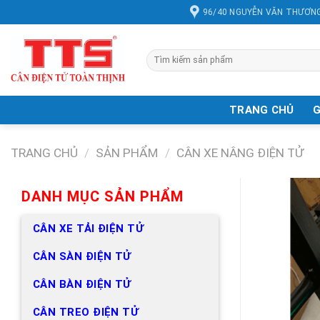
Chuyển
96/40 NGUYỄN VĂN THƯƠNG
đến
nội
dung
Tìm
kiếm:
TRANG CHỦ
G
TRANG CHỦ
/
SẢN PHẨM
/
CÂN XE NÂNG ĐIỆN TỬ
DANH MỤC SẢN PHẨM
CÂN XE TẢI ĐIỆN TỬ
CÂN SÀN ĐIỆN TỬ
CÂN BÀN ĐIỆN TỬ
CÂN TREO ĐIỆN TỬ