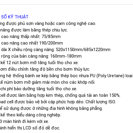
 SỐ KỸ THUẬT
âng được phủ sơn vàng hoặc cam công nghệ cao.
nâng được làm bằng thép chịu lực.
u cao nâng thấp nhất: 75/85mm
u cao nâng cao nhất 190/200mm
u dài X chiều rộng càng nâng: 520x1150mm/685x1220mm
u rộng của bản càng nâng: 160mm-180mm
 kế 12 nút bơm mỡ tăng tuổi thọ cho xe.
ơm điều chỉnh tăng độ bền cho bơm thủy lực.
ng hệ thống bánh xe kép bằng thép bọc nhựa PU (Poly Uretane) loại
 kế núm bơm mỡ giảm mài mòn cho các khớp nối.
chi phí bảo dưỡng tăng tuổi thọ cho xe.
ell được làm bằng hợp kim thép, chống quá tải an toàn 150%.
oad cell được bảo vệ bởi cáp phức hợp dẻo. Chất lượng ISO.
ể sử dụng được ở những địa hình không bằng phẳng.
 kế theo kiểu dáng công nghiệp.
ở màn hình đi kèm với xe.
ình hiển thị LCD số đỏ dễ đọc.