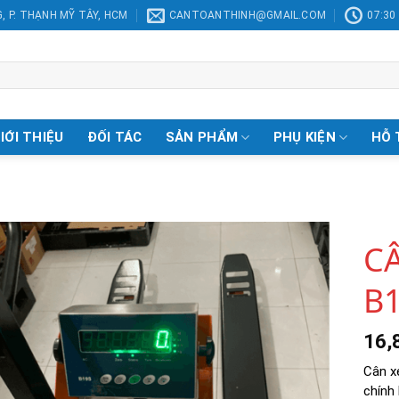
, P. THẠNH MỸ TÂY, HCM
CANTOANTHINH@GMAIL.COM
07:30 
IỚI THIỆU
ĐỐI TÁC
SẢN PHẨM
PHỤ KIỆN
HỖ 
C
B
Add to
Wishlist
16,
Cân x
chính 