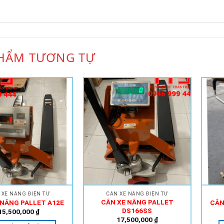
HẨM TƯƠNG TỰ
Add to
Add to
Wishlist
Wishlist
 XE NÂNG ĐIỆN TỬ
CÂN XE NÂNG ĐIỆN TỬ
CÂN XE NÂNG PALLET
 NÂNG PALLET A12E
CÂN
DS166SS
15,500,000
₫
17,500,000
₫