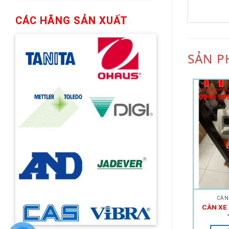
CÁC HÃNG SẢN XUẤT
SẢN P
CÂN
CÂN XE