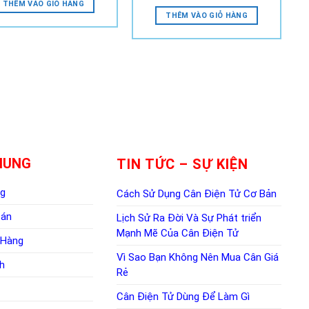
THÊM VÀO GIỎ HÀNG
THÊM VÀO GIỎ HÀNG
HUNG
TIN TỨC – SỰ KIỆN
ng
Cách Sử Dụng Cân Điện Tử Cơ Bản
oán
Lịch Sử Ra Đời Và Sự Phát triển
Mạnh Mẽ Của Cân Điện Tử
 Hàng
Vì Sao Bạn Không Nên Mua Cân Giá
h
Rẻ
Cân Điện Tử Dùng Để Làm Gì