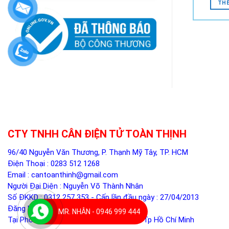
THÊ
CTY TNHH CÂN ĐIỆN TỬ TOÀN THỊNH
96/40 Nguyễn Văn Thương, P. Thạnh Mỹ Tây, TP. HCM
Điện Thoại :
0283 512 1268
Email :
cantoanthinh@gmail.com
Người Đại Diện : Nguyễn Võ Thành Nhân
Số ĐKKD : 0312 257 353 - Cấp lần đầu ngày : 27/04/2013
Đăng ký thay đổi lần 5 ngày 05/12/2024
MR. NHÂN - 0946 999 444
Tại Phòng ĐKKD - Sở Kế Hoạch Đầu Tư Tp Hồ Chí Minh