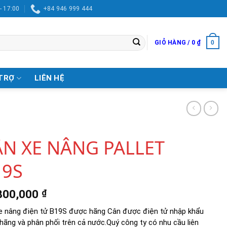
- 17:00
+84 946 999 444
0
GIỎ HÀNG /
0
₫
TRỢ
LIÊN HỆ
ÂN XE NÂNG PALLET
19S
800,000
₫
e nâng điện tử B19S được hãng Cân được điện tử nhập khẩu
hãng và phân phối trên cả nước.Quý công ty có nhu cầu liên