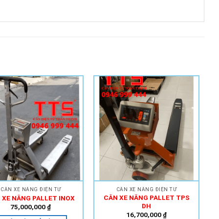
Add to
Add to
Wishlist
Wishlist
CÂN XE NÂNG ĐIỆN TỬ
CÂN XE NÂNG ĐIỆN TỬ
CÂN XE NÂNG PALLET TPS
 XE NÂNG PALLET INOX
DH
75,000,000
₫
16,700,000
₫