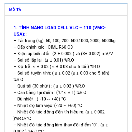
MÔ TẢ
1. TÍNH NĂNG LOAD CELL VLC – 110 (VMC-
USA):
:
– Tải trọng (kg): 50, 100, 200, 500,1000, 2000, 5000kg.
– Cấp chính xác : OIML R60 C3
– Điện áp biến đổi : (2 ± 0.002 ) và (3± 0.002) mV/V
– Sai số lặp lại : (≤ ± 0.01) %R.O
– Độ trễ : ≤ ± 0.02 ( ≤ ± 0.03 cho 5 tấn) %R.O
– Sai số tuyến tính: ( ≤ ± 0.02 (≤ ± 0.03 cho 5 tấn)
%R.O
– Quá tải (30 phút) : ( ≤ ± 0.02 ) %R.O
– Cân bằng tại điểm : (“0” ≤ ± 1) %R.O
– Bù nhiệt : ( -10 ~ +40) °C
– Nhiệt độ làm việc :(-20 ~ +60) °C
– Nhiệt độ tác động đến tín hiệu ra: (≤ ± 0.002
)%R.O/°C
– Nhiệt độ tác động làm thay đổi điểm “0” : (≤ ±
0.002 ) %R.O/°C